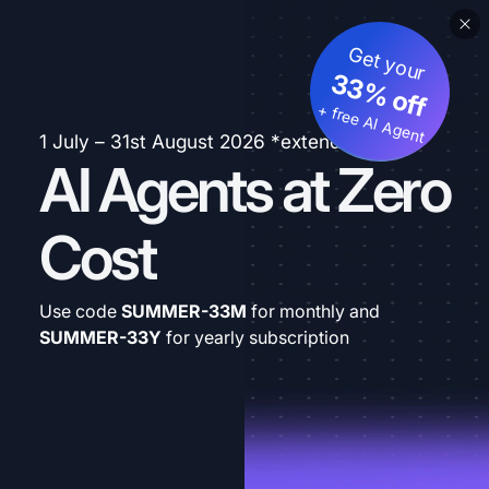
Get your
33% off
+ free AI Agent
1 July – 31st August 2026 *extended
AI Agents at Zero
Cost
Use code
SUMMER-33M
for monthly and
SUMMER-33Y
for yearly subscription