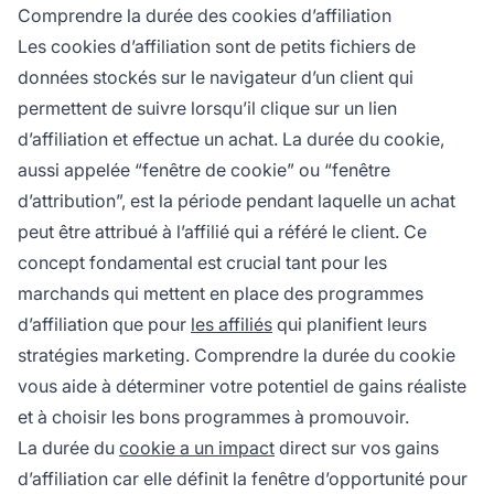
détermine combien de temps après avoir
Comprendre la durée des cookies d’affiliation
cliqué sur un lien d'affiliation un client doit
Les cookies d’affiliation sont de petits fichiers de
effectuer un achat pour que l'affilié touche une
données stockés sur le navigateur d’un client qui
commission.
permettent de suivre lorsqu’il clique sur un lien
d’affiliation et effectue un achat. La durée du cookie,
aussi appelée “fenêtre de cookie” ou “fenêtre
d’attribution”, est la période pendant laquelle un achat
peut être attribué à l’affilié qui a référé le client. Ce
concept fondamental est crucial tant pour les
marchands qui mettent en place des programmes
d’affiliation que pour
les affiliés
qui planifient leurs
stratégies marketing. Comprendre la durée du cookie
vous aide à déterminer votre potentiel de gains réaliste
et à choisir les bons programmes à promouvoir.
La durée du
cookie a un impact
direct sur vos gains
d’affiliation car elle définit la fenêtre d’opportunité pour