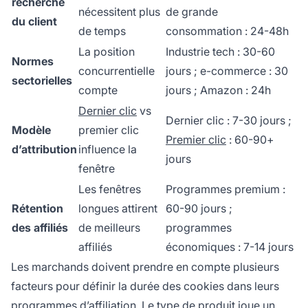
recherche
nécessitent plus
de grande
du client
de temps
consommation : 24-48h
La position
Industrie tech : 30-60
Normes
concurrentielle
jours ; e-commerce : 30
sectorielles
compte
jours ; Amazon : 24h
Dernier clic
vs
Dernier clic : 7-30 jours ;
Modèle
premier clic
Premier clic
: 60-90+
d’attribution
influence la
jours
fenêtre
Les fenêtres
Programmes premium :
Rétention
longues attirent
60-90 jours ;
des affiliés
de meilleurs
programmes
affiliés
économiques : 7-14 jours
Les marchands doivent prendre en compte plusieurs
facteurs pour définir la durée des cookies dans leurs
programmes d’affiliation. Le type de produit joue un