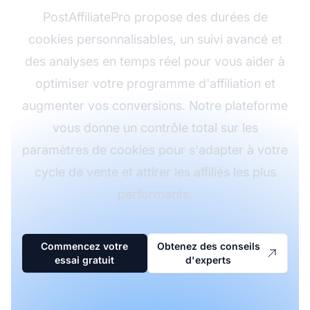
PostAffiliatePro propose des durées de
cookies personnalisables, un suivi avancé et
des analyses en temps réel pour vous aider à
optimiser votre programme d'affiliation et
augmenter vos conversions. Notre plateforme
vous donne un contrôle total sur les
paramètres de cookies pour s'adapter à votre
cycle de vente et attirer les affiliés les plus
performants.
Commencez votre
Obtenez des conseils
essai gratuit
d'experts