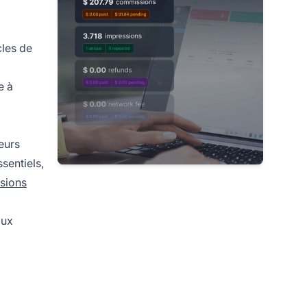
cles de
e à
eurs
sentiels,
sions
aux