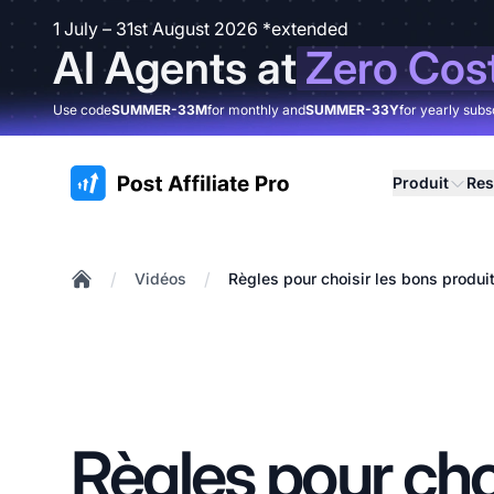
1 July – 31st August 2026 *extended
AI Agents at
Zero Cos
Use code
SUMMER-33M
for monthly and
SUMMER-33Y
for yearly subs
:site.title
Produit
Res
/
/
Vidéos
Règles pour choisir les bons produi
Home
Règles pour choi