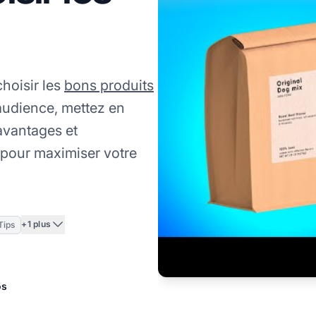
hoisir les
bons produits
udience, mettez en
avantages et
 pour maximiser votre
+1 plus
Tips
os