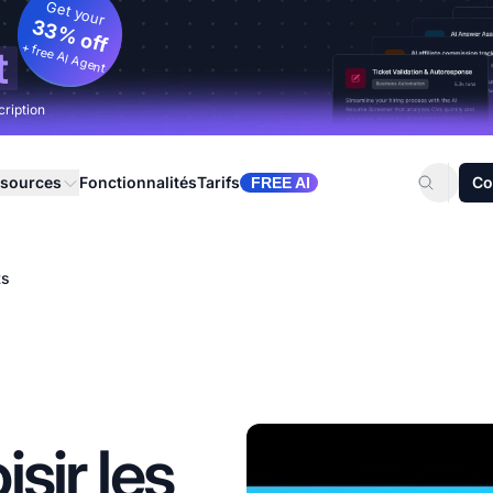
Get your
33% off
+ free AI Agent
t
cription
sources
Fonctionnalités
Tarifs
Co
FREE AI
ts
sir les