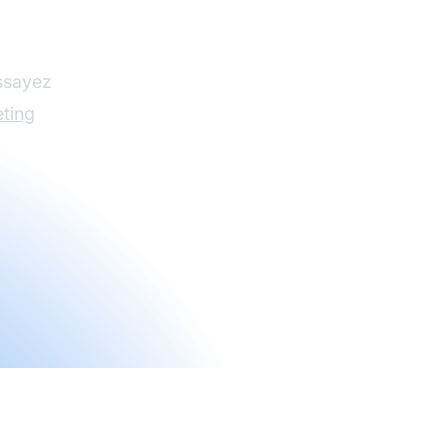
n
Essayez
ting