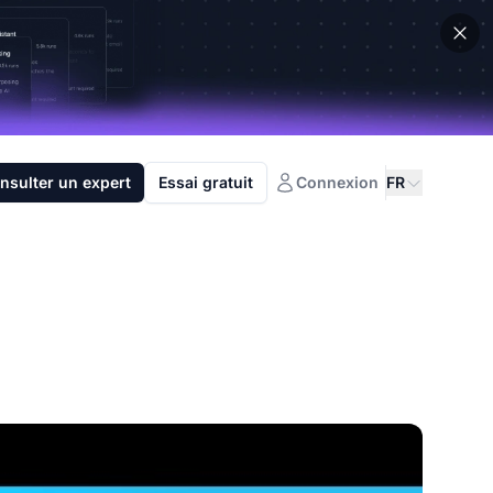
nsulter un expert
Essai gratuit
Connexion
FR