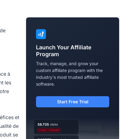
ide
Launch Your Affiliate
Program
Track, manage, and grow your
custom affiliate program with the
nce à
industry's most trusted affiliate
t les
software.
otre
Start Free Trial
éfices et
ualité de
oduit se