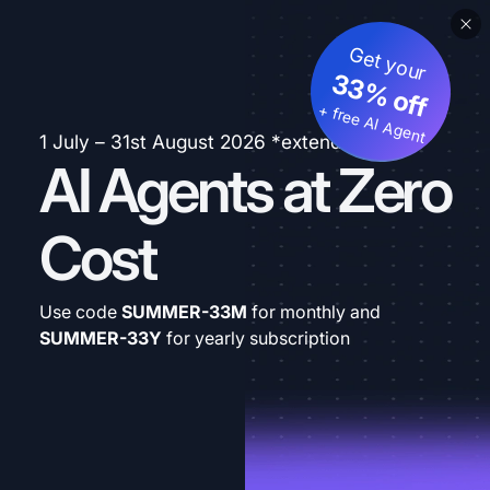
Get your
33% off
+ free AI Agent
1 July – 31st August 2026 *extended
AI Agents at Zero
Cost
Use code
SUMMER-33M
for monthly and
SUMMER-33Y
for yearly subscription