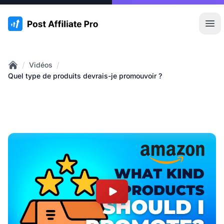
:site.title
Ouvr
/
/
Vidéos
Home
Quel type de produits devrais-je promouvoir ?