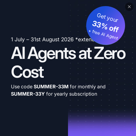
Get your
33% off
+ free AI Agent
1 July – 31st August 2026 *extended
AI Agents at Zero
Cost
Use code
SUMMER-33M
for monthly and
SUMMER-33Y
for yearly subscription