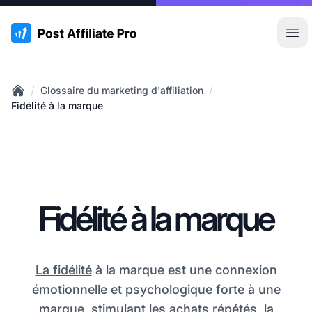
:site.title
Ouvr
/
/
Glossaire du marketing d'affiliation
Home
Fidélité à la marque
Fidélité à la marque
La fidélité
à la marque est une connexion
émotionnelle et psychologique forte à une
marque, stimulant les achats répétés, la