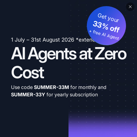
Get your
33% off
+ free AI Agent
1 July – 31st August 2026 *extended
AI Agents at Zero
Cost
Use code
SUMMER-33M
for monthly and
SUMMER-33Y
for yearly subscription