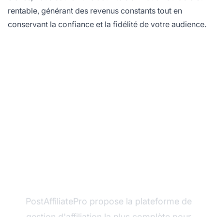
rentable, générant des revenus constants tout en
conservant la confiance et la fidélité de votre audience.
Prêt à maximiser votre
potentiel en marketing
d'affiliation ?
PostAffiliatePro propose la plateforme de
gestion d'affiliation la plus complète pour