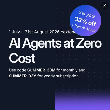
Get your
33% off
+ free AI Agent
1 July – 31st August 2026 *extended
AI Agents at Zero
Cost
Use code
SUMMER-33M
for monthly and
SUMMER-33Y
for yearly subscription