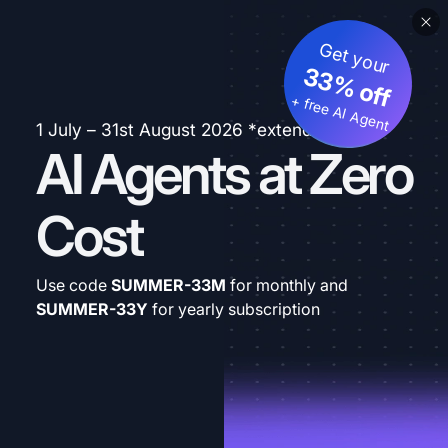
Get your
33% off
+ free AI Agent
1 July – 31st August 2026 *extended
AI Agents at Zero
Cost
Use code
SUMMER-33M
for monthly and
SUMMER-33Y
for yearly subscription