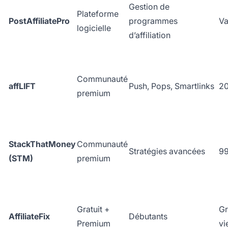
Gestion de
Plateforme
PostAffiliatePro
programmes
Va
logicielle
d’affiliation
Communauté
affLIFT
Push, Pops, Smartlinks
20
premium
StackThatMoney
Communauté
Stratégies avancées
99
(STM)
premium
Gratuit +
Gr
AffiliateFix
Débutants
Premium
vi