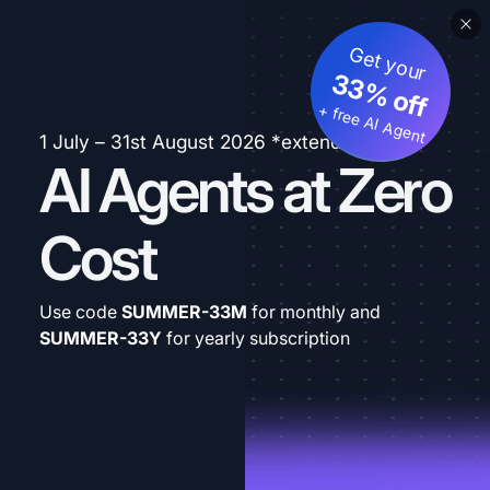
Get your
33% off
+ free AI Agent
1 July – 31st August 2026 *extended
AI Agents at Zero
Cost
Use code
SUMMER-33M
for monthly and
SUMMER-33Y
for yearly subscription