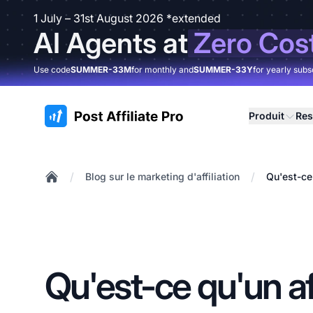
1 July – 31st August 2026 *extended
AI Agents at
Zero Cos
Use code
SUMMER-33M
for monthly and
SUMMER-33Y
for yearly subs
:site.title
Produit
Res
/
/
Blog sur le marketing d'affiliation
Qu'est-ce 
Home
Qu'est-ce qu'un aff