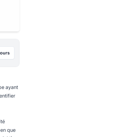
jours
pe ayant
ntifier
ité
Bien que