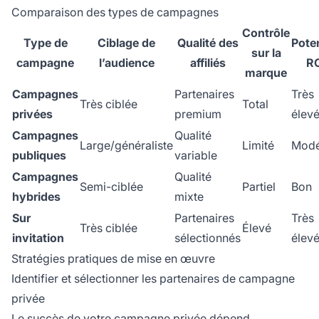
Comparaison des types de campagnes
Contrôle
Type de
Ciblage de
Qualité des
Poten
sur la
campagne
l’audience
affiliés
RO
marque
Campagnes
Partenaires
Très
Très ciblée
Total
privées
premium
élev
Campagnes
Qualité
Large/généraliste
Limité
Modé
publiques
variable
Campagnes
Qualité
Semi-ciblée
Partiel
Bon
hybrides
mixte
Sur
Partenaires
Très
Très ciblée
Élevé
invitation
sélectionnés
élev
Stratégies pratiques de mise en œuvre
Identifier et sélectionner les partenaires de campagne
privée
Le succès de votre campagne privée dépend