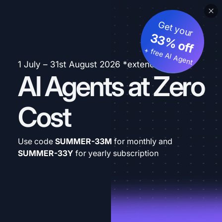
Get your
33% off
+ free AI Agent
1 July – 31st August 2026 *extended
AI Agents at Zero
Cost
Use code
SUMMER-33M
for monthly and
SUMMER-33Y
for yearly subscription