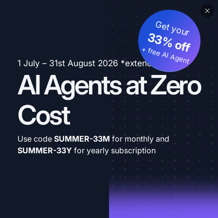
Get your
33% off
+ free AI Agent
1 July – 31st August 2026 *extended
AI Agents at Zero
Cost
Use code
SUMMER-33M
for monthly and
SUMMER-33Y
for yearly subscription