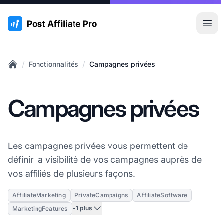
:site.title
Ouvr
/
/
Fonctionnalités
Campagnes privées
Home
Campagnes privées
Les campagnes privées vous permettent de
définir la visibilité de vos campagnes auprès de
vos affiliés de plusieurs façons.
AffiliateMarketing
PrivateCampaigns
AffiliateSoftware
+1 plus
MarketingFeatures