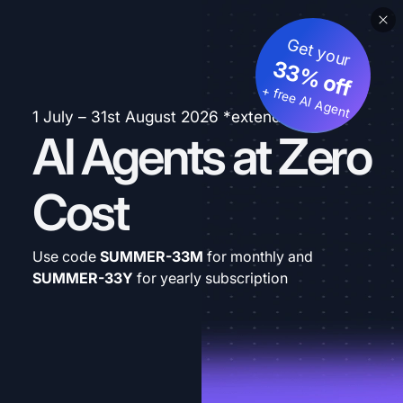
Get your
33% off
+ free AI Agent
1 July – 31st August 2026 *extended
AI Agents at Zero
Cost
Use code
SUMMER-33M
for monthly and
SUMMER-33Y
for yearly subscription