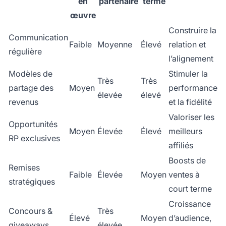
en
partenaire
terme
œuvre
Construire la
Communication
Faible
Moyenne
Élevé
relation et
régulière
l’alignement
Modèles de
Stimuler la
Très
Très
partage des
Moyen
performance
élevée
élevé
revenus
et la fidélité
Valoriser les
Opportunités
Moyen
Élevée
Élevé
meilleurs
RP exclusives
affiliés
Boosts de
Remises
Faible
Élevée
Moyen
ventes à
stratégiques
court terme
Croissance
Concours &
Très
Élevé
Moyen
d’audience,
giveaways
élevée