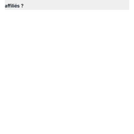
affiliés ?
Prêt à construire un
programme d’affiliation
performant ?