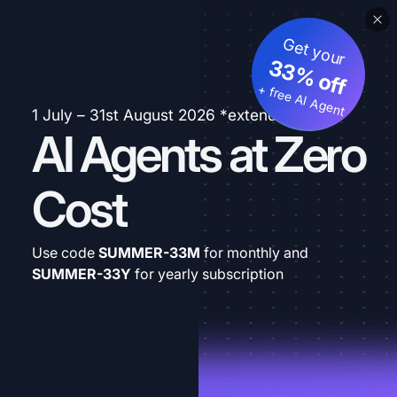
Get your
33% off
+ free AI Agent
1 July – 31st August 2026 *extended
AI Agents at Zero
Cost
Use code
SUMMER-33M
for monthly and
SUMMER-33Y
for yearly subscription