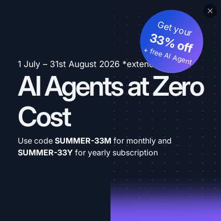
Get your
33% off
+ free AI Agent
1 July – 31st August 2026 *extended
AI Agents at Zero
Cost
Use code
SUMMER-33M
for monthly and
SUMMER-33Y
for yearly subscription