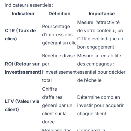
indicateurs essentiels :
Indicateur
Définition
Importance
Mesure l’attractivité
Pourcentage
CTR (Taux de
de votre contenu ; un
d’impressions
clics)
CTR élevé indique un
générant un clic
bon engagement
Bénéfice divisé
Mesure la rentabilité
ROI (Retour sur
par
des campagnes ;
investissement)
l’investissement
essentiel pour décider
total
de l’échelle
Chiffre
d’affaires
Détermine combien
LTV (Valeur vie
généré par un
investir pour acquérir
client)
client sur la
chaque client
durée
Moyenne des
Comparez la