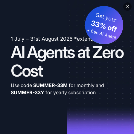
Get your
33% off
+ free AI Agent
1 July – 31st August 2026 *extended
AI Agents at Zero
Cost
Use code
SUMMER-33M
for monthly and
SUMMER-33Y
for yearly subscription