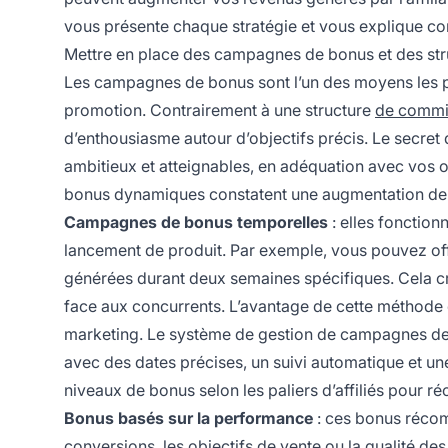
vous présente chaque stratégie et vous explique co
Mettre en place des campagnes de bonus et des stru
Les campagnes de bonus sont l’un des moyens les plus
promotion. Contrairement à une structure
de commi
d’enthousiasme autour d’objectifs précis. Le secret
ambitieux et atteignables, en adéquation avec vos 
bonus dynamiques constatent une augmentation de 40
Campagnes de bonus temporelles
: elles fonction
lancement de produit. Par exemple, vous pouvez off
générées durant deux semaines spécifiques. Cela cr
face aux concurrents. L’avantage de cette méthode est
marketing. Le système de gestion de campagnes de
avec des dates précises, un suivi automatique et une 
niveaux de bonus selon les paliers d’affiliés pour r
Bonus basés sur la performance
: ces bonus récom
conversions, les objectifs de vente ou la qualité d