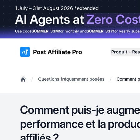
1 July – 31st August 2026 *extended
AI Agents at
Zero Cos
Use code
SUMMER-33M
for monthly and
SUMMER-33Y
for yearly subs
:site.title
Produit
Res
/
/
Questions fréquemment posées
Comment pui
Home
Comment puis-je augmen
performance et la produc
affiliés ?