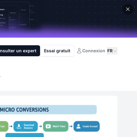
nsulter un expert
Essai gratuit
Connexion
FR
?