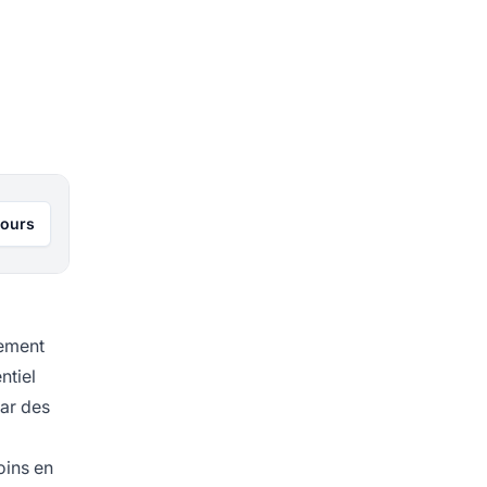
jours
dement
ntiel
par des
oins en