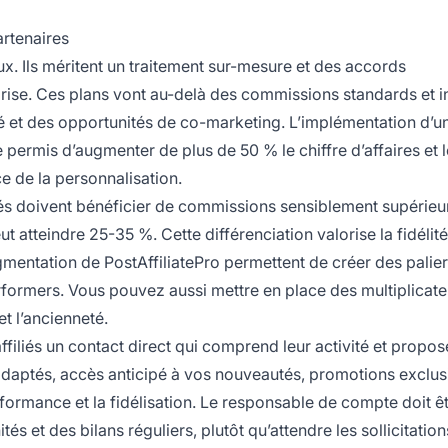
artenaires
eux. Ils méritent un traitement sur-mesure et des accords
eprise. Ces plans vont au-delà des commissions standards et i
et des opportunités de co-marketing. L’implémentation d’u
permis d’augmenter de plus de 50 % le chiffre d’affaires et l
ce de la personnalisation.
liés doivent bénéficier de commissions sensiblement supérieu
 atteindre 25-35 %. Cette différenciation valorise la fidélité 
egmentation de PostAffiliatePro permettent de créer des palie
formers. Vous pouvez aussi mettre en place des multiplicate
t l’ancienneté.
affiliés un contact direct qui comprend leur activité et propos
daptés, accès anticipé à vos nouveautés, promotions exclus
rformance et la fidélisation. Le responsable de compte doit ê
s et des bilans réguliers, plutôt qu’attendre les sollicitation