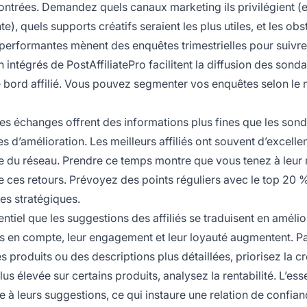
contrées. Demandez quels canaux marketing ils privilégient (e
), quels supports créatifs seraient les plus utiles, et les obs
 performantes mènent des enquêtes trimestrielles pour suivre
 intégrés de PostAffiliatePro facilitent la diffusion des sonda
e bord affilié. Vous pouvez segmenter vos enquêtes selon le n
ces échanges offrent des informations plus fines que les sond
es d’amélioration. Les meilleurs affiliés ont souvent d’excelle
le du réseau. Prendre ce temps montre que vous tenez à leur r
ces retours. Prévoyez des points réguliers avec le top 20 
dées stratégiques.
sentiel que les suggestions des affiliés se traduisent en améli
ris en compte, leur engagement et leur loyauté augmentent. P
 produits ou des descriptions plus détaillées, priorisez la c
 élevée sur certains produits, analysez la rentabilité. L’esse
e à leurs suggestions, ce qui instaure une relation de confian