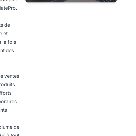
iatePro.
ts de
e et
 la fois
ant des
es ventes
roduits
fforts
poraires
ents
volume de
 € à tout