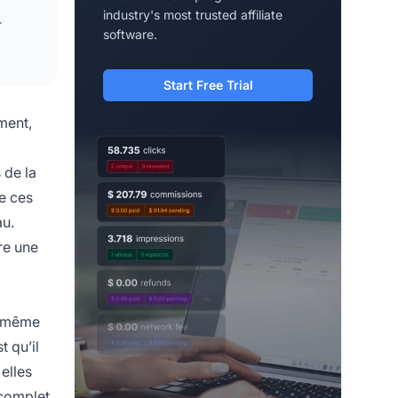
industry's most trusted affiliate
r
software.
Start Free Trial
ment,
s de la
e ces
au.
re une
s, même
 qu’il
elles
 complet