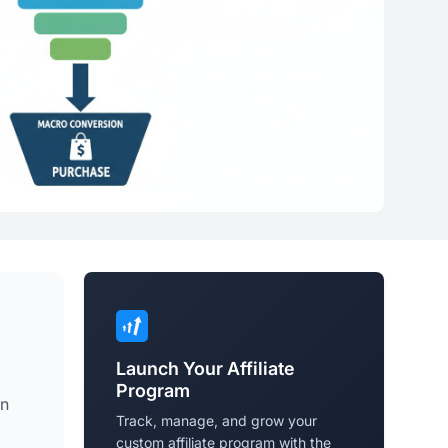
Launch Your Affiliate
Program
en
Track, manage, and grow your
custom affiliate program with the