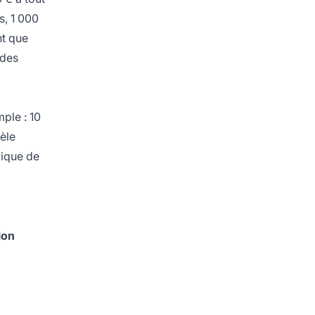
s, 1 000
nt que
 des
ple : 10
èle
mique de
ion