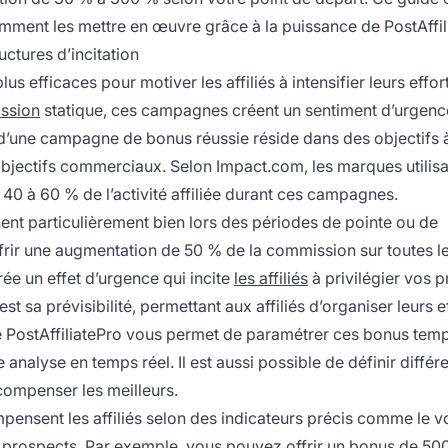
mment les mettre en œuvre grâce à la puissance de PostAffil
ctures d’incitation
 efficaces pour motiver les affiliés à intensifier leurs effor
ssion
statique, ces campagnes créent un sentiment d’urgenc
 d’une campagne de bonus réussie réside dans des objectifs à
objectifs commerciaux. Selon Impact.com, les marques utilis
 à 60 % de l’activité affiliée durant ces campagnes.
nent particulièrement bien lors des périodes de pointe ou de
rir une augmentation de 50 % de la commission sur toutes l
ée un effet d’urgence qui incite
les affiliés
à privilégier vos p
 sa prévisibilité, permettant aux affiliés d’organiser leurs e
 PostAffiliatePro vous permet de paramétrer ces bonus tem
analyse en temps réel. Il est aussi possible de définir différ
écompenser les meilleurs.
pensent les affiliés selon des indicateurs précis comme le 
es prospects. Par exemple, vous pouvez offrir un bonus de 500