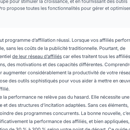
pe pour stimuler la croissance, et en fournissant des outils
ePro propose toutes les fonctionnalités pour gérer et optimise
ut programme d’affiliation réussi. Lorsque vos affiliés perfor
 sans les coûts de la publicité traditionnelle. Pourtant, de
entiel
de leur réseau d’affiliés
car elles traitent tous les affilié
ins, des motivations et des capacités différentes. Comprendr
ur augmenter considérablement la productivité de votre rése
ose des outils sophistiqués pour vous aider à mettre en œuv
ilié.
ue la performance ne relève pas du hasard. Elle nécessite une
re et des structures d’incitation adaptées. Sans ces élément
joindre des programmes concurrents. La bonne nouvelle, c’est
ficativement la performance des affiliés, et bien appliquées, 
ation de 30 % à 300 % selon votre point de départ. Ce guide