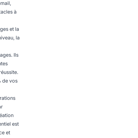
mail,
tacles à
ges et la
iveau, la
ages. Ils
ntes
éussite.
% de vos
orations
ar
réation
ntiel est
ce et