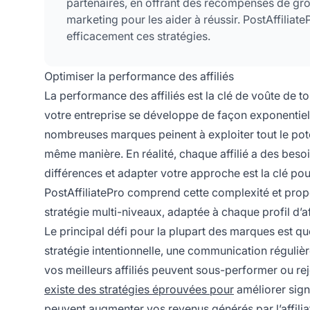
partenaires, en offrant des récompenses de grou
marketing pour les aider à réussir. PostAffiliat
efficacement ces stratégies.
Optimiser la performance des affiliés
La performance des affiliés est la clé de voûte de to
votre entreprise se développe de façon exponentielle,
nombreuses marques peinent à exploiter tout le pot
même manière. En réalité, chaque affilié a des beso
différences et adapter votre approche est la clé po
PostAffiliatePro comprend cette complexité et prop
stratégie multi-niveaux, adaptée à chaque profil d’aff
Le principal défi pour la plupart des marques est q
stratégie intentionnelle, une communication réguliè
vos meilleurs affiliés peuvent sous-performer ou re
existe des stratégies éprouvées pour
améliorer signi
peuvent augmenter vos revenus générés par l’affili