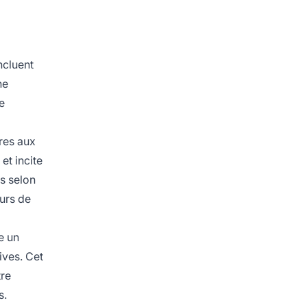
ncluent
ne
e
res aux
et incite
rs selon
urs de
e un
ives. Cet
tre
s.