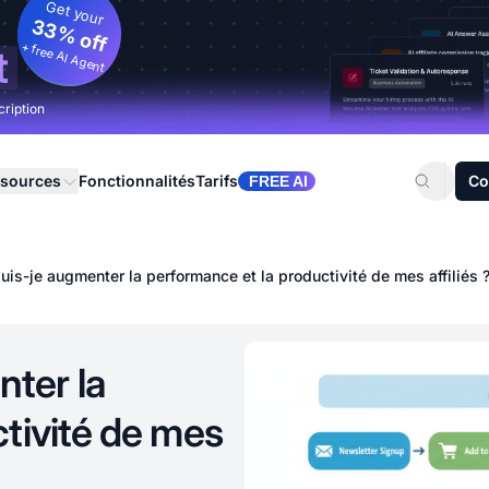
Get your
33% off
+ free AI Agent
t
cription
sources
Fonctionnalités
Tarifs
Co
FREE AI
s-je augmenter la performance et la productivité de mes affiliés 
ter la
tivité de mes