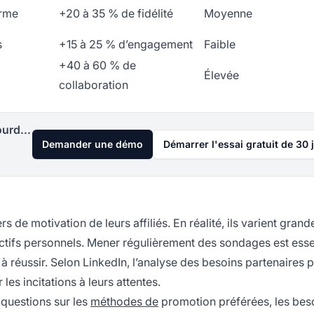
erme
+20 à 35 % de fidélité
Moyenne
s
+15 à 25 % d’engagement
Faible
+40 à 60 % de
Élevée
collaboration
Lancez votre programme d'affiliation aujourd'hui
Demander une démo
Démarrer l'essai gratuit de 30 
de motivation de leurs affiliés. En réalité, ils varient gran
ctifs personnels. Mener régulièrement des sondages est esse
à réussir. Selon LinkedIn, l’analyse des besoins partenaires 
es incitations à leurs attentes.
 questions sur les
méthodes de
promotion préférées, les bes