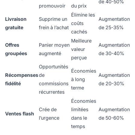
de 40-50%
promouvoir
du prix
Élimine les
Livraison
Supprime un
Augmentation
coûts
gratuite
frein à l’achat
de 25-35%
cachés
Meilleure
Offres
Panier moyen
Augmentation
valeur
groupées
augmenté
de 30-40%
perçue
Opportunités
Économies
Récompenses
de
Augmentation
à long
fidélité
commissions
de 20-30%
terme
récurrentes
Économies
Crée de
limitées
Augmentation
Ventes flash
l’urgence
dans le
de 50-60%
temps