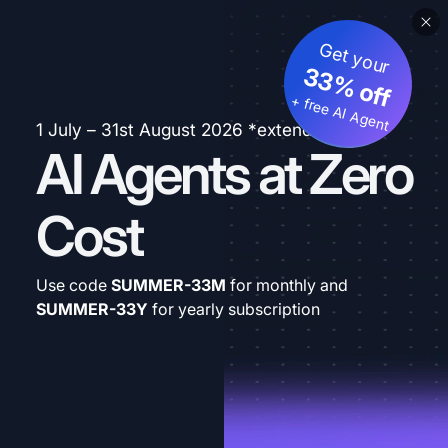
Get your
33% off
+ free AI Agent
1 July – 31st August 2026 *extended
AI Agents at Zero
Cost
Use code
SUMMER-33M
for monthly and
SUMMER-33Y
for yearly subscription