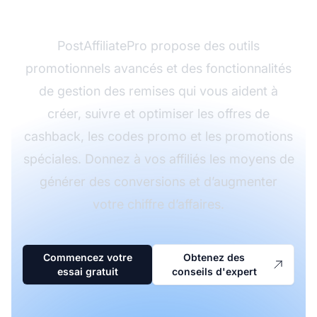
puissantes ?
PostAffiliatePro propose des outils
promotionnels avancés et des fonctionnalités
de gestion des remises qui vous aident à
créer, suivre et optimiser les offres de
cashback, les codes promo et les promotions
spéciales. Donnez à vos affiliés les moyens de
générer des conversions et d’augmenter
votre chiffre d’affaires.
Commencez votre
Obtenez des
essai gratuit
conseils d'expert