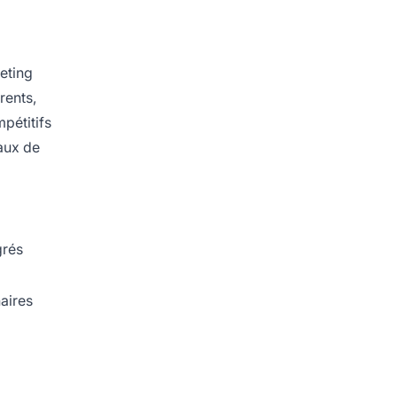
keting
arents,
pétitifs
eaux de
grés
aires