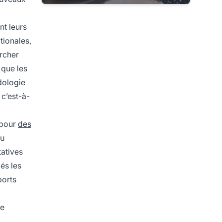
t leurs
tionales,
rcher
 que les
odologie
 c’est-à-
 pour
des
du
tatives
és les
ports
ce