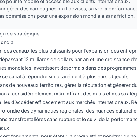
isé pour le mobile et accessible aux clients internationaux.
pour gérer des campagnes multidevises, suivre la performanc
l des commissions pour une expansion mondiale sans friction.
: guide stratégique
mondial
’un des canaux les plus puissants pour l’expansion des entrepr
dépassant 12 milliards de dollars par an et une croissance d’
rques mondiales investissent désormais dans des programmes
de ce canal à répondre simultanément à plusieurs objectifs
ns de nouveaux territoires, gérer la réputation et générer du
tion a considérablement mûri, offrant des outils et des stratég
ailles d’accéder efficacement aux marchés internationaux. Ré
ofondie des dynamiques régionales, des nuances culturelle
ions transfrontalières sans rupture et le suivi de la performan
naux
 est fondamental pour établir la crédibilité et pénétrer de n