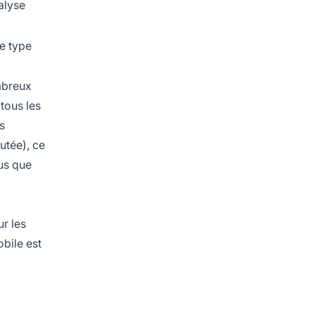
nalyse
le type
ombreux
tous les
s
utée), ce
ous que
ur les
bile est