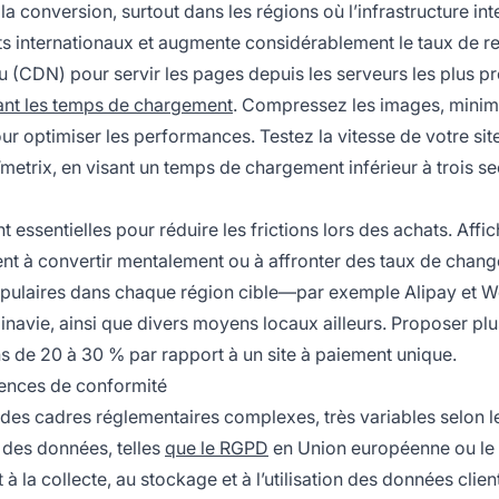
a conversion, surtout dans les régions où l’infrastructure int
nts internationaux et augmente considérablement le taux de r
u (CDN) pour servir les pages depuis les serveurs les plus p
ant les temps de chargement
. Compressez les images, minim
ur optimiser les performances. Testez la vitesse de votre sit
etrix, en visant un temps de chargement inférieur à trois s
 essentielles pour réduire les frictions lors des achats. Affic
lient à convertir mentalement ou à affronter des taux de chang
populaires dans chaque région cible—par exemple Alipay et 
navie, ainsi que divers moyens locaux ailleurs. Proposer plu
 de 20 à 30 % par rapport à un site à paiement unique.
gences de conformité
ans des cadres réglementaires complexes, très variables selon 
n des données, telles
que le RGPD
en Union européenne ou l
à la collecte, au stockage et à l’utilisation des données clien