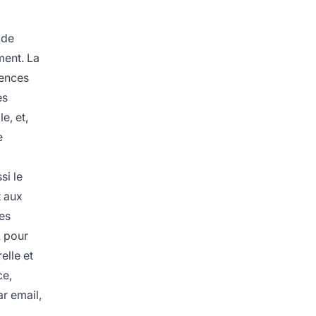
 de
ment. La
rences
es
e, et,
e
si le
t aux
res
A pour
elle et
ce,
ar email,