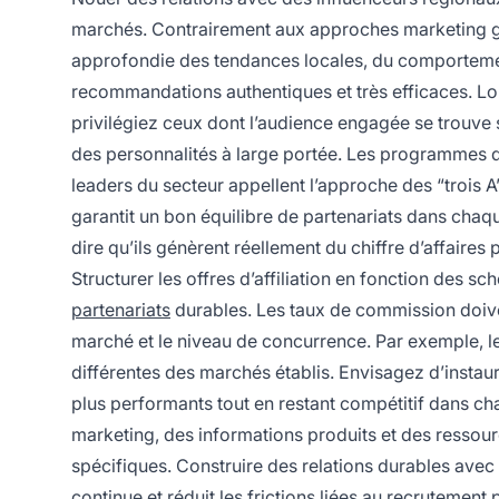
marchés. Contrairement aux approches marketing g
approfondie des tendances locales, du comportemen
recommandations authentiques et très efficaces. Lor
privilégiez ceux dont l’audience engagée se trouve
des personnalités à large portée. Les programmes d’
leaders du secteur appellent l’approche des “trois A”
garantit un bon équilibre de partenariats dans chaque 
dire qu’ils génèrent réellement du chiffre d’affaires
Structurer les offres d’affiliation en fonction des 
partenariats
durables. Les taux de commission doiven
marché et le niveau de concurrence. Par exemple, l
différentes des marchés établis. Envisagez d’instau
plus performants tout en restant compétitif dans c
marketing, des informations produits et des ressour
spécifiques. Construire des relations durables ave
continue et réduit les frictions liées au recrutement