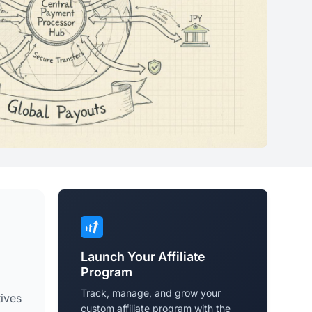
Launch Your Affiliate
Program
Track, manage, and grow your
tives
custom affiliate program with the