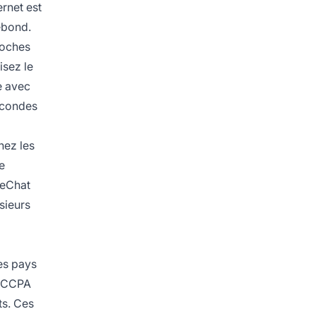
ernet est
ebond.
roches
isez le
e avec
econdes
hez les
e
WeChat
sieurs
les pays
e CCPA
ts. Ces