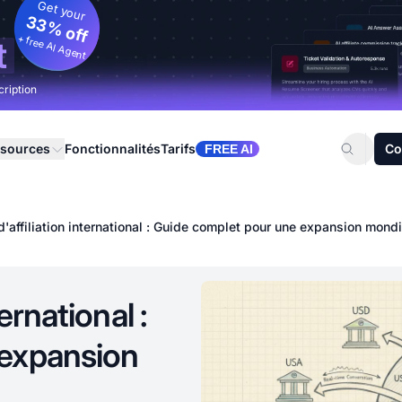
Get your
33% off
+ free AI Agent
t
cription
sources
Fonctionnalités
Tarifs
Co
FREE AI
'affiliation international : Guide complet pour une expansion mondi
ernational :
 expansion