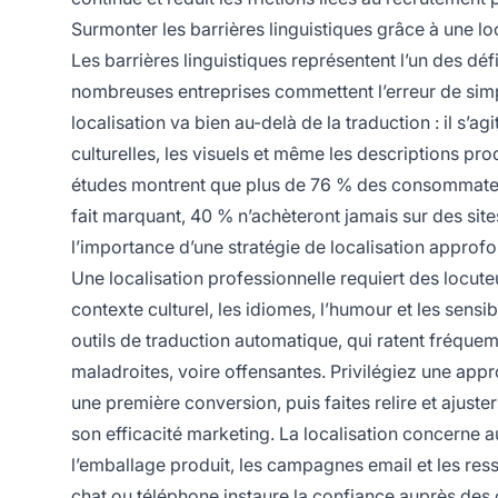
Surmonter les barrières linguistiques grâce à une lo
Les barrières linguistiques représentent l’un des défi
nombreuses entreprises commettent l’erreur de simpl
localisation va bien au-delà de la traduction : il s’
culturelles, les visuels et même les descriptions p
études montrent que plus de 76 % des consommateurs
fait marquant, 40 % n’achèteront jamais sur des sites
l’importance d’une stratégie de localisation approfo
Une localisation professionnelle requiert des locute
contexte culturel, les idiomes, l’humour et les sensi
outils de traduction automatique, qui ratent fréquem
maladroites, voire offensantes. Privilégiez une appro
une première conversion, puis faites relire et ajuste
son efficacité marketing. La localisation concerne a
l’emballage produit, les campagnes email et les resso
chat ou téléphone instaure la confiance auprès des 