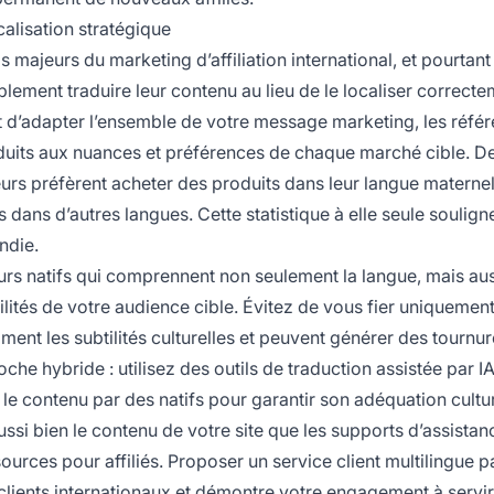
calisation stratégique
s majeurs du marketing d’affiliation international, et pourtant
ement traduire leur contenu au lieu de le localiser correcte
agit d’adapter l’ensemble de votre message marketing, les réfé
roduits aux nuances et préférences de chaque marché cible. D
 préfèrent acheter des produits dans leur langue maternell
 dans d’autres langues. Cette statistique à elle seule soulign
ndie.
urs natifs qui comprennent non seulement la langue, mais aus
bilités de votre audience cible. Évitez de vous fier uniquemen
ment les subtilités culturelles et peuvent générer des tournu
che hybride : utilisez des outils de traduction assistée par I
r le contenu par des natifs pour garantir son adéquation cultur
ussi bien le contenu de votre site que les supports d’assistan
urces pour affiliés. Proposer un service client multilingue p
clients internationaux et démontre votre engagement à servir