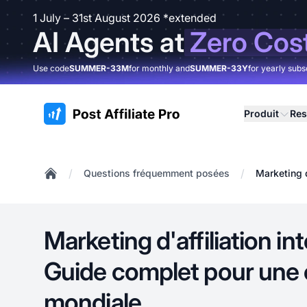
1 July – 31st August 2026 *extended
AI Agents at
Zero Cos
Use code
SUMMER-33M
for monthly and
SUMMER-33Y
for yearly subs
:site.title
Produit
Res
/
/
Questions fréquemment posées
Marketing d
Home
Marketing d'affiliation int
Guide complet pour une
mondiale