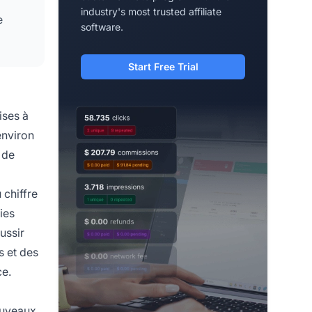
industry's most trusted affiliate
e
software.
Start Free Trial
ises à
environ
 de
 chiffre
ies
ussir
s et des
ce.
ouveaux