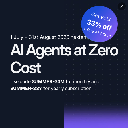
Get your
33% off
+ free AI Agent
1 July – 31st August 2026 *extended
AI Agents at Zero
Cost
Use code
SUMMER-33M
for monthly and
SUMMER-33Y
for yearly subscription