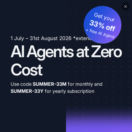
Get your
33% off
+ free AI Agent
1 July – 31st August 2026 *extended
AI Agents at Zero
Cost
Use code
SUMMER-33M
for monthly and
SUMMER-33Y
for yearly subscription