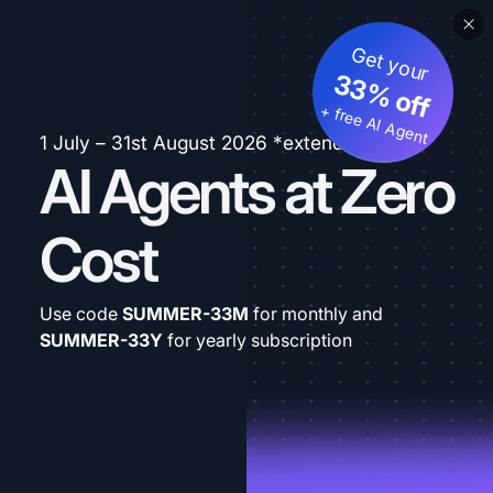
Get your
33% off
+ free AI Agent
1 July – 31st August 2026 *extended
AI Agents at Zero
Cost
Use code
SUMMER-33M
for monthly and
SUMMER-33Y
for yearly subscription