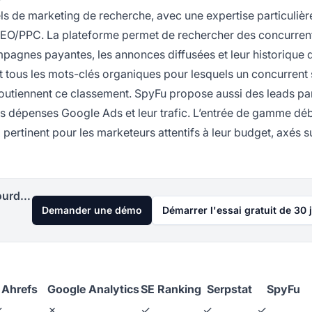
els de marketing de recherche, avec une expertise particulièr
 SEO/PPC. La plateforme permet de rechercher des concurrent
mpagnes payantes, les annonces diffusées et leur historique 
 tous les mots-clés organiques pour lesquels un concurrent 
 soutiennent ce classement. SpyFu propose aussi des leads pa
urs dépenses Google Ads et leur trafic. L’entrée de gamme dé
pertinent pour les marketeurs attentifs à leur budget, axés su
Lancez votre programme d'affiliation aujourd'hui
Demander une démo
Démarrer l'essai gratuit de 30 
Ahrefs
Google Analytics
SE Ranking
Serpstat
SpyFu
✓
✗
✓
✓
✓