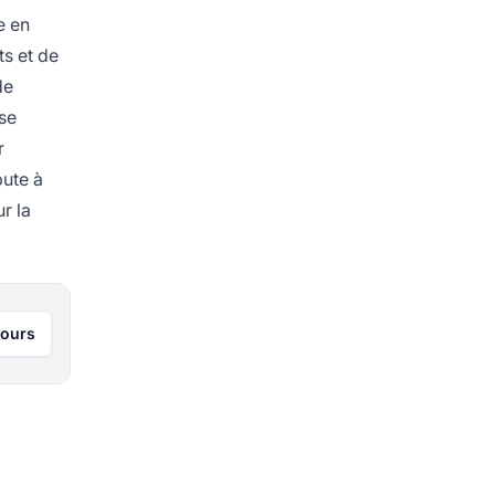
e en
s et de
de
se
r
bute à
r la
jours