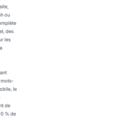
site,
sh ou
complète
el, des
r les
la
sant
e mots-
bile, le
e
nt de
 20 % de