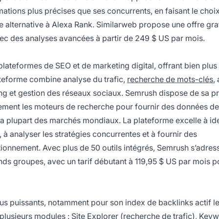
tions plus précises que ses concurrents, en faisant le choi
 alternative à Alexa Rank. Similarweb propose une offre gra
vec des analyses avancées à partir de 249 $ US par mois.
lateformes de SEO et de marketing digital, offrant bien plus
ateforme combine analyse du trafic,
recherche de mots-clés
,
ting et gestion des réseaux sociaux. Semrush dispose de sa p
rement les moteurs de recherche pour fournir des données de
 la plupart des marchés mondiaux. La plateforme excelle à ide
 à analyser les stratégies concurrentes et à fournir des
onnement. Avec plus de 50 outils intégrés, Semrush s’adres
ands groupes, avec un tarif débutant à 119,95 $ US par mois p
us puissants, notamment pour son index de backlinks actif le
 plusieurs modules : Site Explorer (recherche de trafic), Key