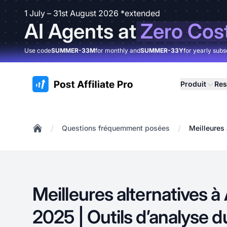
1 July – 31st August 2026 *extended
AI Agents at
Zero Cos
Use code
SUMMER-33M
for monthly and
SUMMER-33Y
for yearly subs
:site.title
Produit
Res
/
/
Questions fréquemment posées
Meilleures 
Home
Meilleures alternatives à
2025 | Outils d’analyse d