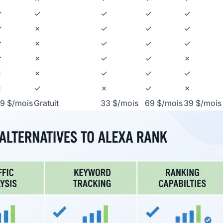
✓
✓
✓
✓
✓
✓
✗
✓
✓
✓
✓
✗
✓
✓
✓
✓
✗
✓
✓
✗
✗
✗
✓
✓
✓
✗
✓
✗
✓
✗
9 $/mois
Gratuit
33 $/mois
69 $/mois
39 $/mois