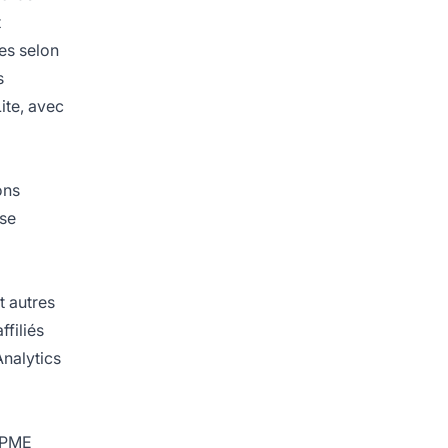
t
es selon
s
ite, avec
ons
yse
t autres
ffiliés
Analytics
t PME