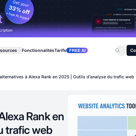
Get your
33% off
+ free AI Agent
t
cription
sources
Fonctionnalités
Tarifs
Co
FREE AI
alternatives à Alexa Rank en 2025 | Outils d’analyse du trafic web
 Alexa Rank en
u trafic web