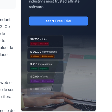
industry's most trusted affiliate
software.
endant
Start Free Trial
22. Ce
 de
ette
luer la
lace
 web et
n de ses
sites.
nelle de