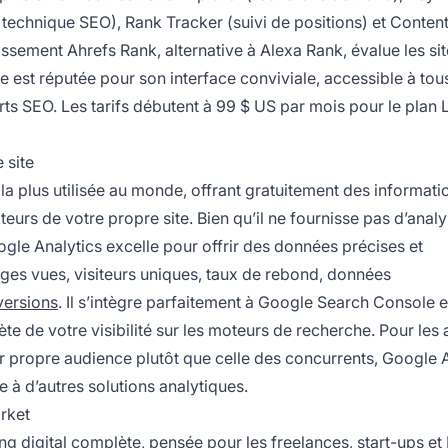
 technique SEO), Rank Tracker (suivi de positions) et Conten
sement Ahrefs Rank, alternative à Alexa Rank, évalue les sit
rme est réputée pour son interface conviviale, accessible à tou
rts SEO. Les tarifs débutent à 99 $ US par mois pour le plan L
 site
la plus utilisée au monde, offrant gratuitement des informati
ateurs de votre propre site. Bien qu’il ne fournisse pas d’anal
le Analytics excelle pour offrir des données précises et
ages vues, visiteurs uniques, taux de rebond, données
versions
. Il s’intègre parfaitement à Google Search Console e
 de votre visibilité sur les moteurs de recherche. Pour les a
r propre audience plutôt que celle des concurrents, Google 
e à d’autres solutions analytiques.
rket
 digital complète, pensée pour les freelances, start-ups e