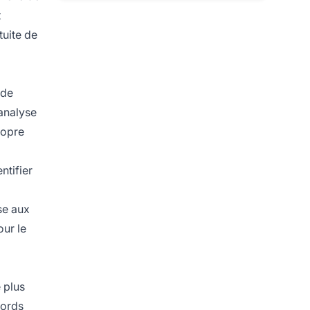
x
tuite de
 de
 analyse
ropre
ntifier
se aux
our le
 plus
words