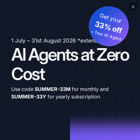
Get your
33% off
+ free AI Agent
1 July – 31st August 2026 *extended
AI Agents at Zero
Cost
Use code
SUMMER-33M
for monthly and
SUMMER-33Y
for yearly subscription