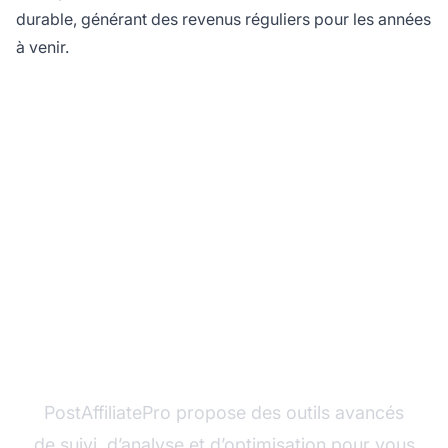
durable, générant des revenus réguliers pour les années
à venir.
Prêt à maximiser votre
potentiel en marketing
d'affiliation ?
PostAffiliatePro propose des outils avancés
de suivi, d’analyse et d’optimisation pour vous