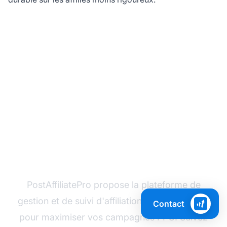
Prêt à faire évoluer
votre marketing
d'affiliation ?
PostAffiliatePro propose la plateforme de
gestion et de suivi d'affiliation la plus avancée
Contact
pour maximiser vos campagnes PPC. Suivez