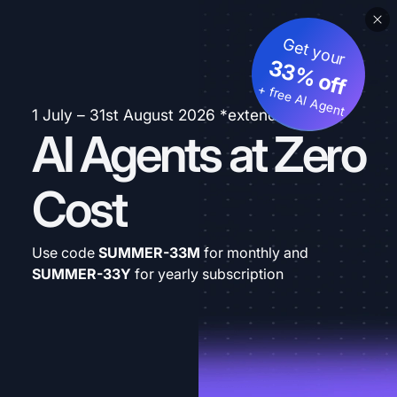
Get your
33% off
+ free AI Agent
1 July – 31st August 2026 *extended
AI Agents at Zero
Cost
Use code
SUMMER-33M
for monthly and
SUMMER-33Y
for yearly subscription