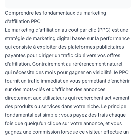
succès nécessite une recherche approfondie
de mots-clés, des annonces percutantes, des
Comprendre les fondamentaux du marketing
pages d'atterrissage à haut taux de conversion
d’affiliation PPC
et une optimisation continue afin que vos
Le marketing d’affiliation au coût par clic (PPC) est une
dépenses publicitaires génèrent des
stratégie de marketing digital basée sur la performance
commissions rentables.
qui consiste à exploiter des plateformes publicitaires
payantes pour diriger un trafic ciblé vers vos offres
d’affiliation. Contrairement au référencement naturel,
qui nécessite des mois pour gagner en visibilité, le PPC
fournit un trafic immédiat en vous permettant d’enchérir
sur des mots-clés et d’afficher des annonces
directement aux utilisateurs qui recherchent activement
des produits ou services dans votre niche. Le principe
fondamental est simple : vous payez des frais chaque
fois que quelqu’un clique sur votre annonce, et vous
gagnez une commission lorsque ce visiteur effectue un