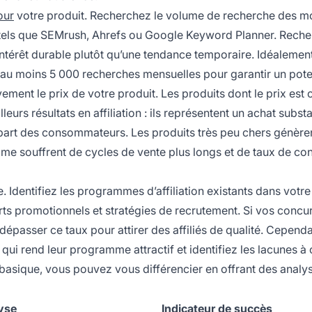
our
votre produit. Recherchez le volume de recherche des m
tils tels que SEMrush, Ahrefs ou Google Keyword Planner. Rech
ntérêt durable plutôt qu’une tendance temporaire. Idéalement
t au moins 5 000 recherches mensuelles pour garantir un pote
tivement le prix de votre produit. Les produits dont le prix est
urs résultats en affiliation : ils représentent un achat substa
plupart des consommateurs. Les produits très peu chers génère
mme souffrent de cycles de vente plus longs et de taux de co
e. Identifiez les programmes d’affiliation existants dans votre
ts promotionnels et stratégies de recrutement. Si vos concu
dépasser ce taux pour attirer des affiliés de qualité. Cependa
i rend leur programme attractif et identifiez les lacunes à
 basique, vous pouvez vous différencier en offrant des analy
yse
Indicateur de succès