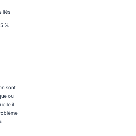
 liés
<5 %
e
ion sont
ique ou
elle il
problème
ui