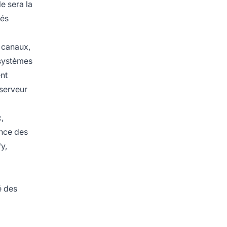
le sera la
tés
s canaux,
 systèmes
ent
 serveur
,
ance des
y,
é des