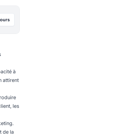
jours
s
acité à
 attirent
roduire
ient, les
eting.
t de la