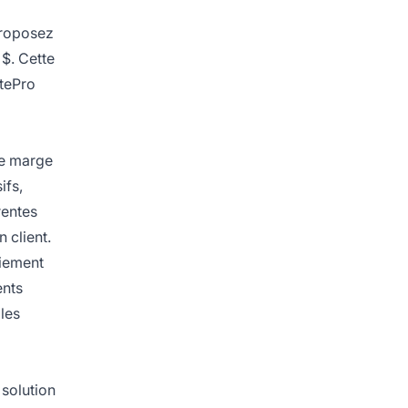
proposez
$. Cette
atePro
re marge
ifs,
rentes
n client.
aiement
ents
les
 solution