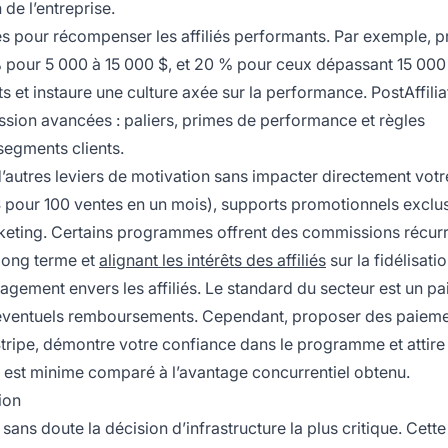
de l’entreprise.
s pour récompenser les affiliés performants. Par exemple, 
 pour 5 000 à 15 000 $, et 20 % pour ceux dépassant 15 000 
ts et instaure une culture axée sur la performance. PostAffili
sion avancées : paliers, primes de performance et règles
segments clients.
autres leviers de motivation sans impacter directement vot
 $ pour 100 ventes en un mois), supports promotionnels exclus
rketing. Certains programmes offrent des commissions récur
long terme et
alignant les intérêts des affiliés
sur la fidélisatio
agement envers les affiliés. Le standard du secteur est un p
s éventuels remboursements. Cependant, proposer des paiem
tripe, démontre votre confiance dans le programme et attire 
ts est minime comparé à l’avantage concurrentiel obtenu.
tion
 sans doute la décision d’infrastructure la plus critique. Cette