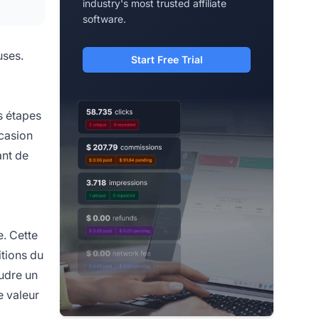
industry's most trusted affiliate
software.
uses.
Start Free Trial
s étapes
ccasion
ant de
e. Cette
itions du
oudre un
e valeur