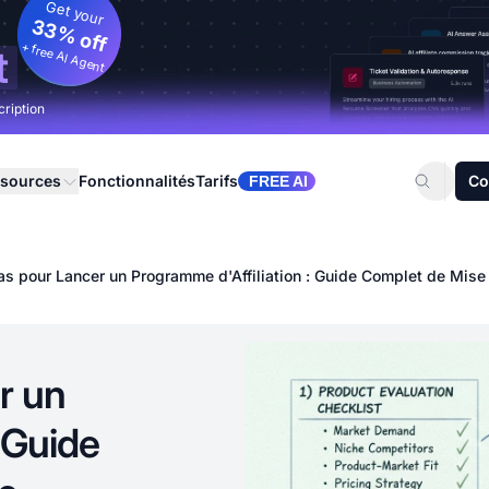
Get your
33% off
+ free AI Agent
t
cription
sources
Fonctionnalités
Tarifs
Co
FREE AI
as pour Lancer un Programme d'Affiliation : Guide Complet de Mise
r un
 Guide