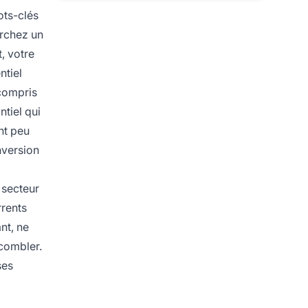
ots-clés
erchez un
, votre
ntiel
 compris
ntiel qui
nt peu
nversion
 secteur
rrents
nt, ne
 combler.
ses