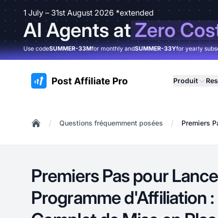
1 July – 31st August 2026 *extended
AI Agents at
Zero Cos
Use code
SUMMER-33M
for monthly and
SUMMER-33Y
for yearly subs
:site.title
Produit
Res
/
/
Questions fréquemment posées
Premiers P
Home
Premiers Pas pour Lance
Programme d'Affiliation :