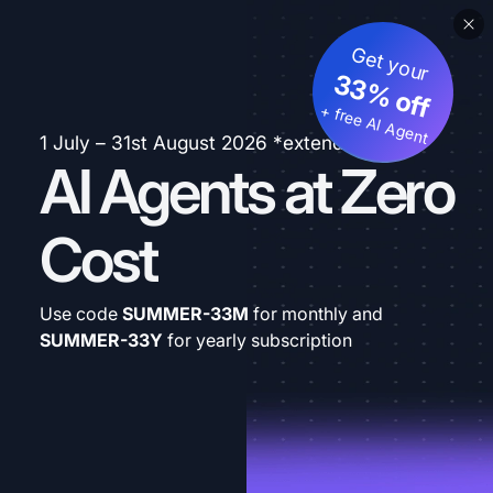
Get your
33% off
+ free AI Agent
1 July – 31st August 2026 *extended
AI Agents at Zero
Cost
Use code
SUMMER-33M
for monthly and
SUMMER-33Y
for yearly subscription