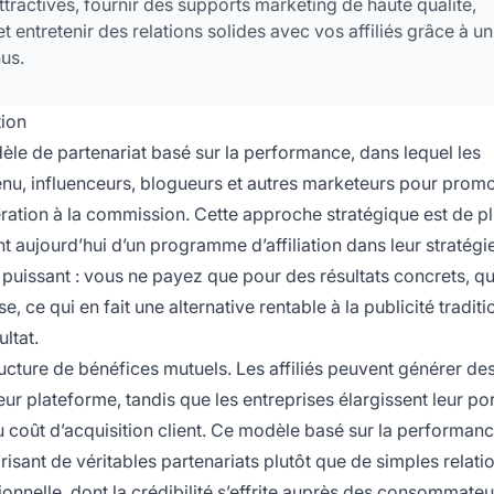
tractives, fournir des supports marketing de haute qualité,
t entretenir des relations solides avec vos affiliés grâce à un
us.
tion
le de partenariat basé sur la performance, dans lequel les
enu, influenceurs, blogueurs et autres marketeurs pour prom
ration à la commission. Cette approche stratégique est de p
 aujourd’hui d’un programme d’affiliation dans leur stratégi
puissant : vous ne payez que pour des résultats concrets, qu’
, ce qui en fait une alternative rentable à la publicité traditi
ultat.
tructure de bénéfices mutuels. Les affiliés peuvent générer de
eur plateforme, tandis que les entreprises élargissent leur po
 coût d’acquisition client. Ce modèle basé sur la performan
orisant de véritables partenariats plutôt que de simples relati
ionnelle, dont la crédibilité s’effrite auprès des consommateur