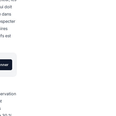
ui doit
e dans
respecter
aires
fs est
onner
servation
t
s
 à 30 %