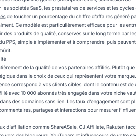
 les sociétés SaaS, les prestataires de services et les cycles
iés
de toucher un pourcentage du chiffre d’affaires généré pa
niment. Ce modèle est particulièrement efficace pour les entr
ir des produits de qualité, conservés sur le long terme par les
t du PPS, simple à implémenter et à comprendre, puis peuvent
ûrit.
ité
rement de la qualité de vos partenaires affiliés. Plutôt que
atégique dans le choix de ceux qui représentent votre marque.
ience correspond à vos clients cibles, dont le contenu est de q
ffilié avec 10 000 abonnés très engagés dans votre niche vau
 dans des domaines sans lien. Les taux d’engagement sont pl
commentaires, partages et interactions pour mesurer l’influe
aux d’affiliation comme ShareASale, CJ Affiliate, Rakuten (ac
cte vers des blogueurs, YouTubers et influenceurs de votre sec