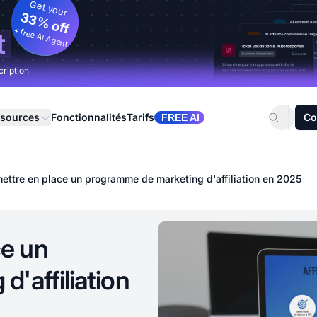
Get your
33% off
+ free AI Agent
t
cription
sources
Fonctionnalités
Tarifs
Co
FREE AI
ttre en place un programme de marketing d'affiliation en 2025
e un
'affiliation