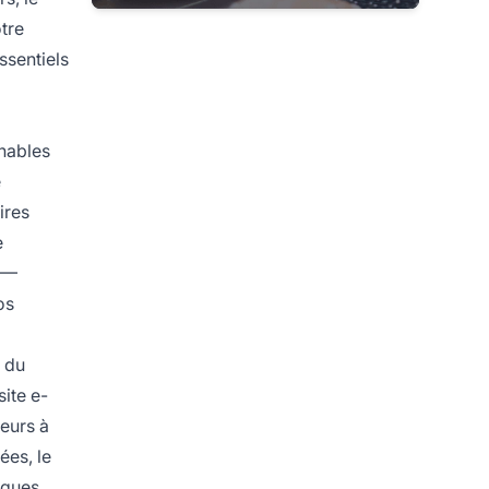
tre
sentiels
gnables
e
ires
e
RT—
os
c du
site e-
eurs à
ées, le
iques