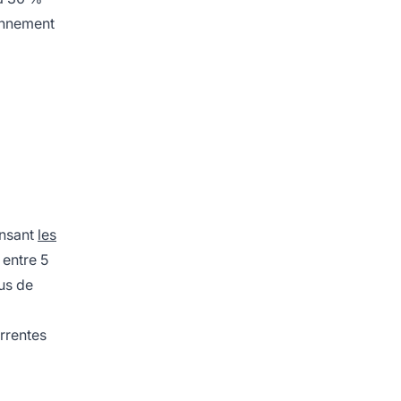
bonnement
ensant
les
 entre 5
nus de
à
rrentes