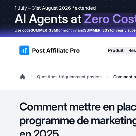
1 July – 31st August 2026 *extended
AI Agents at
Zero Cos
Use code
SUMMER-33M
for monthly and
SUMMER-33Y
for yearly subs
:site.title
Produit
Res
/
/
Questions fréquemment posées
Comment me
Home
Comment mettre en plac
programme de marketing d
en 2025