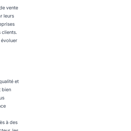
 de vente
r leurs
eprises
 clients.
 évoluer
ualité et
t bien
us
nce
cès à des
teur, les