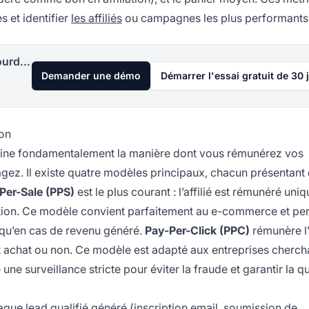
s et identifier
les affiliés
ou campagnes les plus performants
Lancez votre programme d'affiliation aujourd'hui
Demander une démo
Démarrer l'essai gratuit de 30 
ion
rmine fondamentalement la manière dont vous rémunérez vos
ez. Il existe quatre modèles principaux, chacun présentant
Per-Sale (PPS)
est le plus courant : l’affilié est rémunéré un
ation. Ce modèle convient parfaitement au e-commerce et pe
t qu’en cas de revenu généré.
Pay-Per-Click (PPC)
rémunère l’a
ait achat ou non. Ce modèle est adapté aux entreprises cherch
 une surveillance stricte pour éviter la fraude et garantir la q
aque lead qualifié généré (inscription email, soumission de