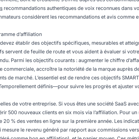
es
recommandations authentiques de voix reconnues dans vo
mmateurs considèrent les recommandations et avis comme es
ramme d’affiliation
s devez établir des objectifs spécifiques, mesurables et attei
 servent de feuille de route et vous aident à évaluer si votr
u. Parmi les objectifs courants : augmenter le chiffre d’affa
pe commerciale, accroître la notoriété de la marque auprès d
ts de marché. L’essentiel est de rendre ces objectifs SMA
 Temporellement définis—pour suivre les progrès et ajuster v
lles de votre entreprise. Si vous êtes une société SaaS ave
rir 500 nouveaux clients en six mois via l’affiliation. Pour un 
20 % des ventes en ligne sur la première année. Les indicat
 qui mesure le revenu généré par rapport aux commissions vers
déré comme bon en affiliation), et le panier moyen. Ces métr