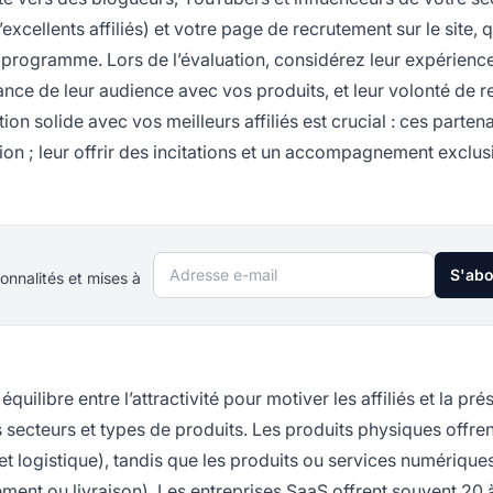
excellents affiliés) et votre page de recrutement sur le site, q
u programme. Lors de l’évaluation, considérez leur expérienc
dance de leur audience avec vos produits, et leur volonté de 
ion solide avec vos meilleurs affiliés est crucial : ces parten
tion ; leur offrir des incitations et un accompagnement exclusi
Adresse e-mail
S'ab
onnalités et mises à
quilibre entre l’attractivité pour motiver les affiliés et la pré
 secteurs et types de produits. Les produits physiques offren
t logistique), tandis que les produits ou services numérique
ment ou livraison). Les entreprises SaaS offrent souvent 20