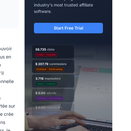
industry's most trusted affiliate
software.
Start Free Trial
ouvoir
lus en
e
il
onnelle
s
rtée sur
ce crée
ons
s, le