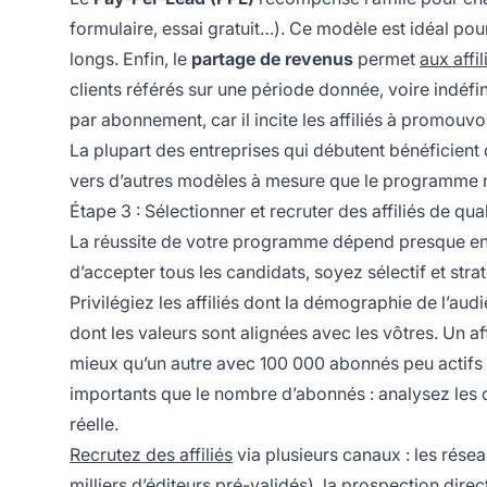
formulaire, essai gratuit…). Ce modèle est idéal pour
longs. Enfin, le
partage de revenus
permet
aux affil
clients référés sur une période donnée, voire indéfi
par abonnement, car il incite les affiliés à promouvo
La plupart des entreprises qui débutent bénéficien
vers d’autres modèles à mesure que le programme m
Étape 3 : Sélectionner et recruter des affiliés de qual
La réussite de votre programme dépend presque entiè
d’accepter tous les candidats, soyez sélectif et str
Privilégiez les affiliés dont la démographie de l’aud
dont les valeurs sont alignées avec les vôtres. Un a
mieux qu’un autre avec 100 000 abonnés peu actifs
importants que le nombre d’abonnés : analysez les 
réelle.
Recrutez des affiliés
via plusieurs canaux : les rése
milliers d’éditeurs pré-validés), la prospection dire