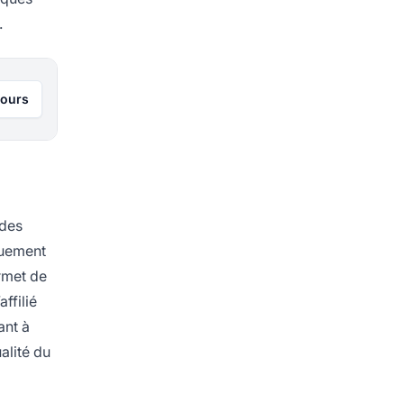
.
jours
 des
iquement
rmet de
ffilié
ant à
ualité du