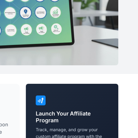
Launch Your Affiliate
Program
 bon
Track, manage, and grow your
e
custom affiliate program with the