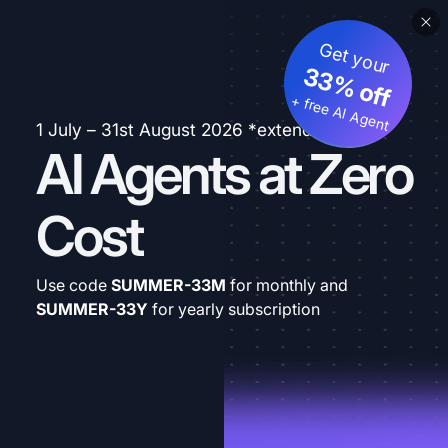
Get your
33% off
+ free AI Agent
1 July – 31st August 2026 *extended
AI Agents at Zero
Cost
Use code
SUMMER-33M
for monthly and
SUMMER-33Y
for yearly subscription