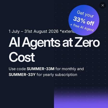
Get your
33% off
+ free AI Agent
1 July – 31st August 2026 *extended
AI Agents at Zero
Cost
Use code
SUMMER-33M
for monthly and
SUMMER-33Y
for yearly subscription