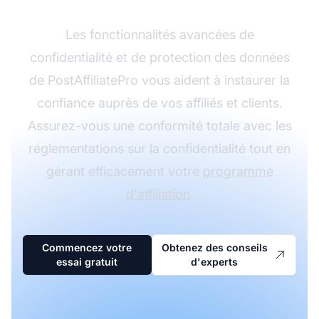
Les fonctionnalités avancées de
confidentialité et de protection des données
de PostAffiliatePro vous aident à instaurer la
confiance auprès de vos affiliés et clients.
Assurez-vous une conformité totale avec les
réglementations sur la confidentialité tout en
gérant efficacement votre
programme
d'affiliation
.
Commencez votre
Obtenez des conseils
essai gratuit
d'experts