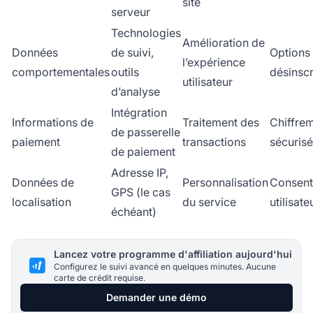
site
serveur
Technologies
Amélioration de
Données
de suivi,
Options
l’expérience
comportementales
outils
désinscr
utilisateur
d’analyse
Intégration
Informations de
Traitement des
Chiffre
de passerelle
paiement
transactions
sécurisé
de paiement
Adresse IP,
Données de
Personnalisation
Consen
GPS (le cas
localisation
du service
utilisate
échéant)
Lancez votre programme d'affiliation aujourd'hui
Configurez le suivi avancé en quelques minutes. Aucune
carte de crédit requise.
Demander une démo