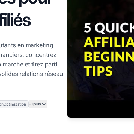
iliés
utants en
marketing
nanciers, concentrez-
 marché et tirez parti
lides relations réseau
+1 plus
nOptimization