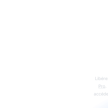
Com
ver
Libére
Pro
.
accéde