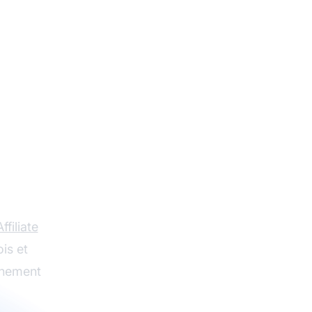
ours
tion
ffiliate
is et
gnement