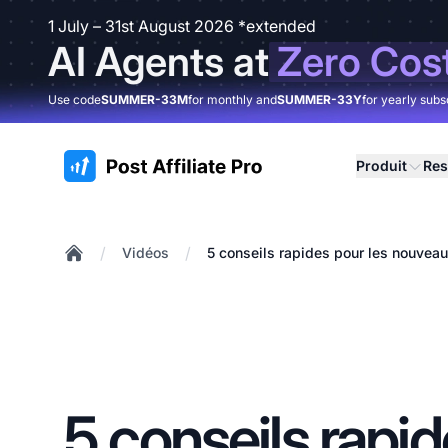
1 July – 31st August 2026 *extended
AI Agents at
Zero Cos
Use code
SUMMER-33M
for monthly and
SUMMER-33Y
for yearly subs
:site.title
Produit
Res
/
/
Vidéos
5 conseils rapides pour les nouveaux
Home
5 conseils rapi