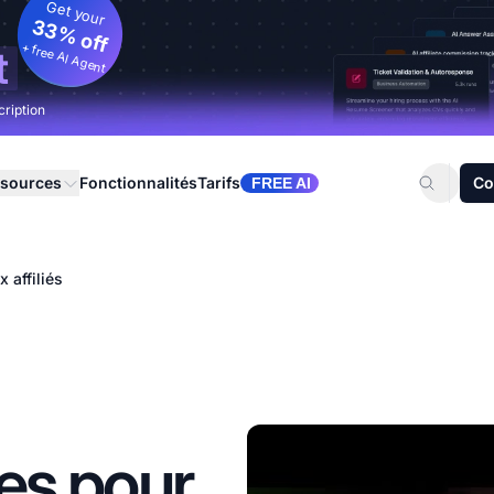
Get your
33% off
+ free AI Agent
t
cription
sources
Fonctionnalités
Tarifs
Co
FREE AI
 affiliés
des pour