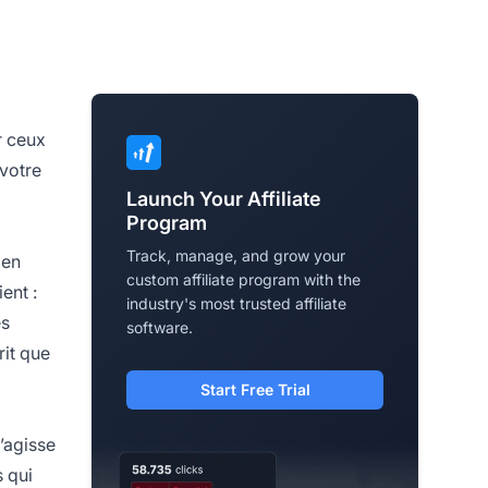
r ceux
 votre
Launch Your Affiliate
Program
Track, manage, and grow your
 en
custom affiliate program with the
ent :
industry's most trusted affiliate
es
software.
rit que
Start Free Trial
s’agisse
 qui