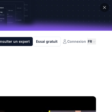
nsulter un expert
Essai gratuit
Connexion
FR