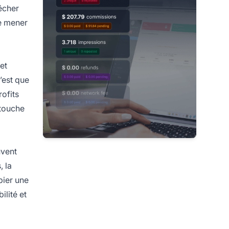
êcher
de mener
et
n’est que
rofits
 touche
uvent
, la
pier une
lité et