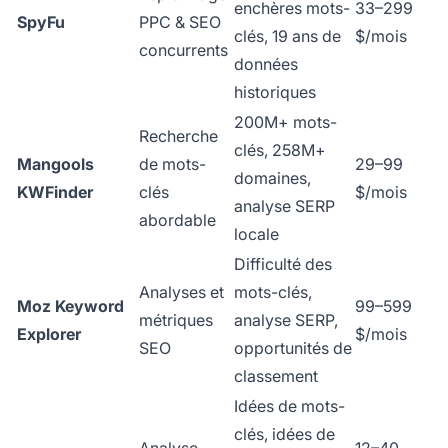
enchères mots-
33–299
SpyFu
PPC & SEO
clés, 19 ans de
$/mois
concurrents
données
historiques
200M+ mots-
Recherche
clés, 258M+
Mangools
de mots-
29–99
domaines,
KWFinder
clés
$/mois
analyse SERP
abordable
locale
Difficulté des
Analyses et
mots-clés,
Moz Keyword
99–599
métriques
analyse SERP,
Explorer
$/mois
SEO
opportunités de
classement
Idées de mots-
clés, idées de
Analyse
12–40