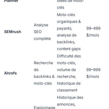
Planner
idées de mots-
clés
Mots-clés
organiques &
Analyse
payants,
99–499
SEMrush
SEO
analyse de
$/mois
complète
backlinks,
content gaps
Difficulté des
Recherche
mots-clés,
de
volume de
99–999
Ahrefs
backlinks &
recherche,
$/mois
mots-clés
historique de
classement
Historique des
annonces,
Espionnage