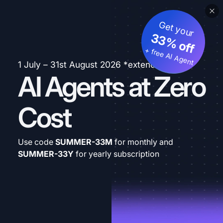
Get your
33% off
+ free AI Agent
1 July – 31st August 2026 *extended
AI Agents at Zero
Cost
Use code
SUMMER-33M
for monthly and
SUMMER-33Y
for yearly subscription