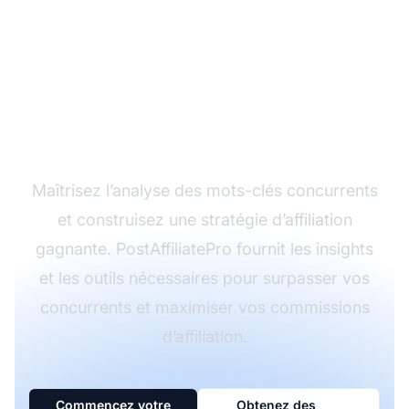
Déverrouillez les
secrets des mots-clés
de vos concurrents
avec PostAffiliatePro
Maîtrisez l’analyse des mots-clés concurrents
et construisez une stratégie d’affiliation
gagnante. PostAffiliatePro fournit les insights
et les outils nécessaires pour surpasser vos
concurrents et maximiser vos commissions
d’affiliation.
Commencez votre
Obtenez des