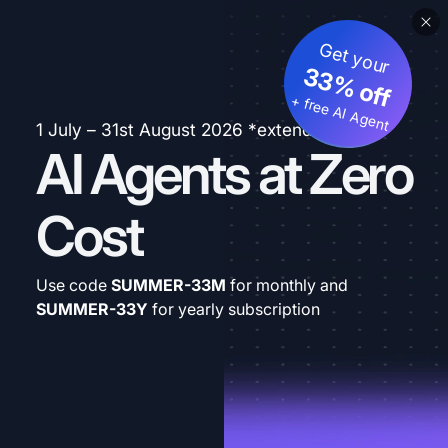
Get your
33% off
+ free AI Agent
1 July – 31st August 2026 *extended
AI Agents at Zero
Cost
Use code
SUMMER-33M
for monthly and
SUMMER-33Y
for yearly subscription