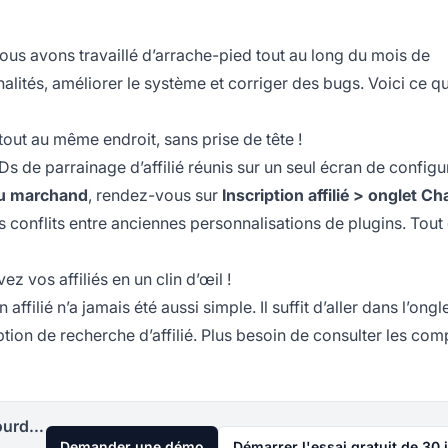
ous avons travaillé d’arrache-pied tout au long du mois de
ités, améliorer le système et corriger des bugs. Voici ce qu’
tout au même endroit, sans prise de tête !
IDs de parrainage d’affilié
réunis sur un seul écran de configu
u marchand
, rendez-vous sur
Inscription affilié > onglet 
es conflits entre anciennes personnalisations de plugins. Tout 
 vos affiliés en un clin d’œil !
affilié n’a jamais été aussi simple. Il suffit d’aller dans l’ongl
option de recherche d’affilié. Plus besoin de consulter les co
Lancez votre programme d'affiliation aujourd'hui
Demander une démo
Démarrer l'essai gratuit de 30 