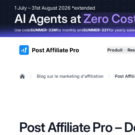
1 July – 31st August 2026 *extended
AI Agents at
Zero Cos
Use code
SUMMER-33M
for monthly and
SUMMER-33Y
for yearly subs
:site.title
Produit
Res
/
/
Blog sur le marketing d'affiliation
Post Affil
Home
Post Affiliate Pro – 