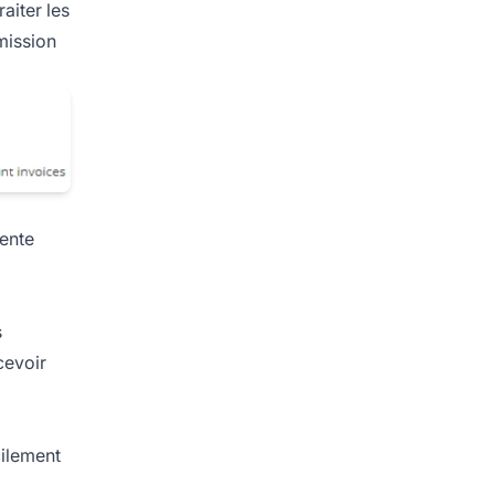
aiter les
mission
vente
s
cevoir
cilement