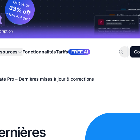
Get your
33% off
+ free AI Agent
t
cription
sources
Fonctionnalités
Tarifs
Co
FREE AI
iate Pro – Dernières mises à jour & corrections
Dernières