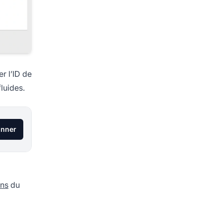
r l’ID de
luides.
onner
ons
du