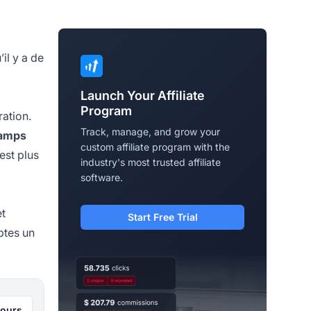
il y a de
Launch Your Affiliate
Program
ration.
Track, manage, and grow your
Champs
custom affiliate program with the
est plus
industry's most trusted affiliate
software.
et
Start Free Trial
mptes un
jours