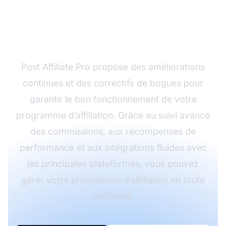
logiciel d’affiliation
fiable ?
Post Affiliate Pro propose des améliorations
continues et des correctifs de bogues pour
garantir le bon fonctionnement de votre
programme d’affiliation. Grâce au suivi avancé
des commissions, aux récompenses de
performance et aux intégrations fluides avec
les principales plateformes, vous pouvez
gérer votre programme d’affiliation en toute
confiance.