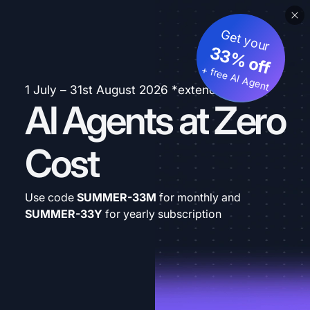
Get your
33% off
+ free AI Agent
1 July – 31st August 2026 *extended
AI Agents at Zero
Cost
Use code
SUMMER-33M
for monthly and
SUMMER-33Y
for yearly subscription