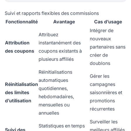
Suivi et rapports flexibles des commissions
Fonctionnalité
Avantage
Cas d’usage
Intégrer de
Attribuez
nouveaux
Attribution
instantanément des
partenaires sans
des coupons
coupons existants à
créer de
plusieurs affiliés
doublons
Réinitialisations
Gérer les
automatiques
Réinitialisation
campagnes
quotidiennes,
des limites
saisonnières et
hebdomadaires,
d’utilisation
promotions
mensuelles ou
récurrentes
annuelles
Surveiller les
Statistiques en temps
Suivi des
meilleurs affiliés