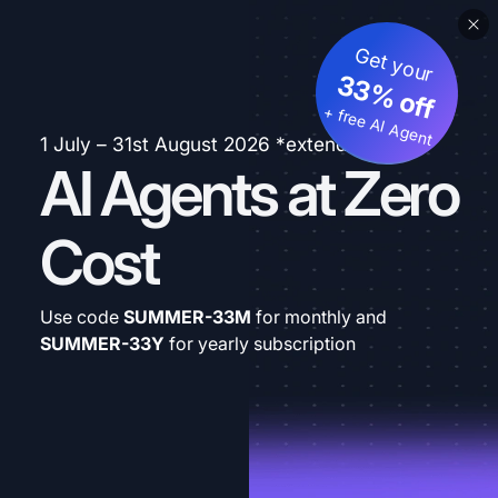
Get your
33% off
+ free AI Agent
1 July – 31st August 2026 *extended
AI Agents at Zero
Cost
Use code
SUMMER-33M
for monthly and
SUMMER-33Y
for yearly subscription