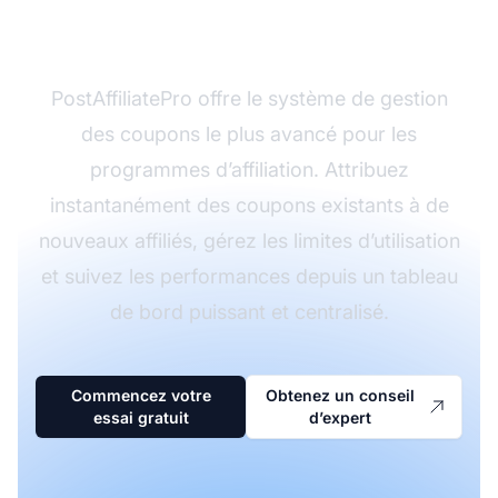
d’affiliation
PostAffiliatePro offre le système de gestion
des coupons le plus avancé pour les
programmes d’affiliation. Attribuez
instantanément des coupons existants à de
nouveaux affiliés, gérez les limites d’utilisation
et suivez les performances depuis un tableau
de bord puissant et centralisé.
Commencez votre
Obtenez un conseil
essai gratuit
d’expert