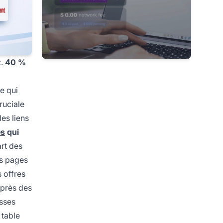
t.
40 %
ge qui
ruciale
es liens
es
qui
art des
es pages
 offres
uprès des
esses
 table