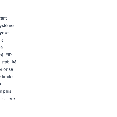
çant
système
yout
la
de
s
), FID
 stabilité
riorise
 limite
s
en plus
 critère