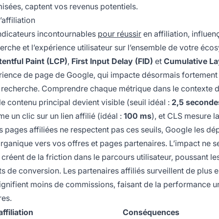
sées, captent vos revenus potentiels.
ffiliation
ndicateurs incontournables
pour réussir
en affiliation, influen
rche et l’expérience utilisateur sur l’ensemble de votre éco
entful Paint (LCP)
,
First Input Delay (FID)
et
Cumulative La
rience de page de Google, qui impacte désormais fortement 
s de recherche. Comprendre chaque métrique dans le contexte 
le contenu principal devient visible (seuil idéal :
2,5 seconde
 un clic sur un lien affilié (idéal :
100 ms
), et CLS mesure la
s pages affiliées ne respectent pas ces seuils, Google les dép
organique vers vos offres et pages partenaires. L’impact ne se
éent de la friction dans le parcours utilisateur, poussant le
ts de conversion. Les partenaires affiliés surveillent de plus 
signifient moins de commissions, faisant de la performance un
res.
ffiliation
Conséquences