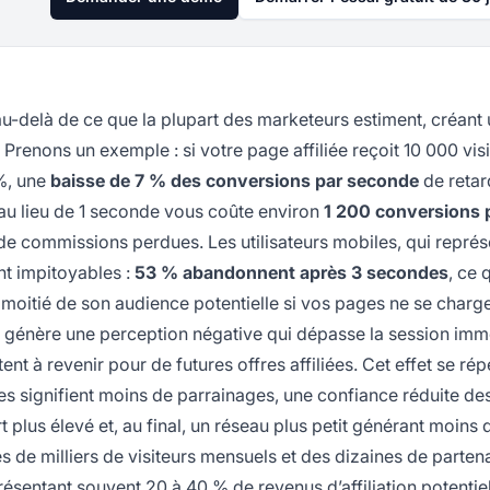
 au-delà de ce que la plupart des marketeurs estiment, créant 
. Prenons un exemple : si votre page affiliée reçoit 10 000 vis
%, une
baisse de 7 % des conversions par seconde
de retar
au lieu de 1 seconde vous coûte environ
1 200 conversions 
 de commissions perdues. Les utilisateurs mobiles, qui représ
ent impitoyables :
53 % abandonnent après 3 secondes
, ce 
a moitié de son audience potentielle si vos pages ne se charg
e génère une perception négative qui dépasse la session imm
ent à revenir pour de futures offres affiliées. Cet effet se ré
tes signifient moins de parrainages, une confiance réduite de
 plus élevé et, au final, un réseau plus petit générant moins 
es de milliers de visiteurs mensuels et des dizaines de partena
ésentant souvent 20 à 40 % de revenus d’affiliation potentie