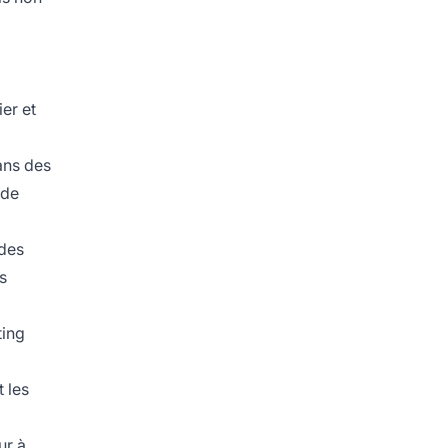
er et
ans des
nde
 des
s
ting
 les
ur à