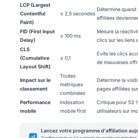
LCP (Largest
Détermine quand l
Contentful
≤ 2,5 secondes
affiliées deviennen
Paint)
FID (First Input
Mesure la réactivi
≤ 100 ms
Delay)
clics sur les liens a
CLS
Évite les clics acc
(Cumulative
≤ 0,1
de mauvaises offre
Layout Shift)
Toutes
Impact sur le
Détermine la visibi
métriques
classement
pages affiliées s
combinées
Performance
Indexation
Critique pour 53 
mobile
mobile first
utilisateurs sur mo
Configurez le suivi avancé en quelques minutes.