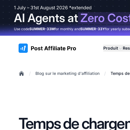
1 July – 31st August 2026 *extended
AI Agents at
Zero Cos
Use code
SUMMER-33M
for monthly and
SUMMER-33Y
for yearly subs
:site.title
Produit
Res
/
/
Blog sur le marketing d'affiliation
Temps de 
Home
Temps de charge