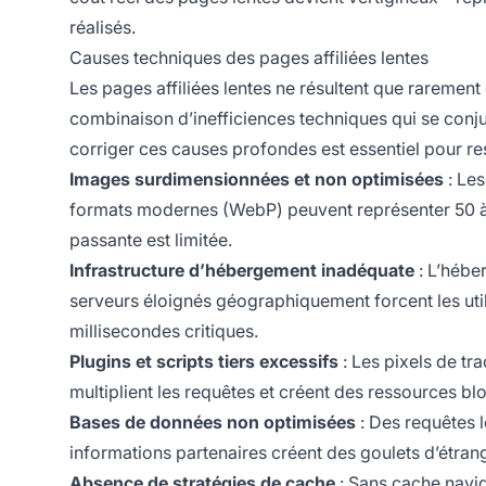
réalisés.
Causes techniques des pages affiliées lentes
Les pages affiliées lentes ne résultent que rarement 
combinaison d’inefficiences techniques qui se conjug
corriger ces causes profondes est essentiel pour res
Images surdimensionnées et non optimisées
: Les
formats modernes (WebP) peuvent représenter 50 à
passante est limitée.
Infrastructure d’hébergement inadéquate
: L’hébe
serveurs éloignés géographiquement forcent les util
millisecondes critiques.
Plugins et scripts tiers excessifs
: Les pixels de tra
multiplient les requêtes et créent des ressources bl
Bases de données non optimisées
: Des requêtes l
informations partenaires créent des goulets d’étran
Absence de stratégies de cache
: Sans cache navig