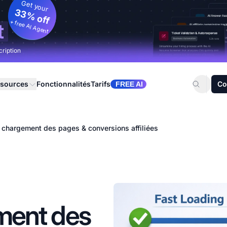
Get your
33% off
+ free AI Agent
t
cription
sources
Fonctionnalités
Tarifs
Co
FREE AI
chargement des pages & conversions affiliées
ment des