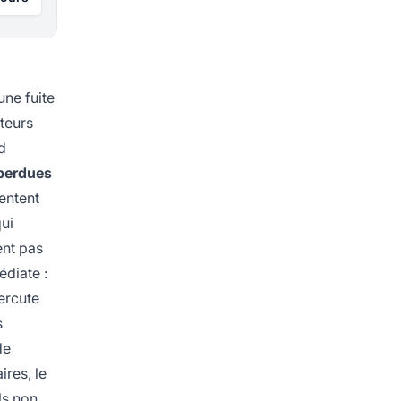
une fuite
iteurs
d
perdues
entent
qui
ent pas
édiate :
percute
s
de
ires, le
ls non