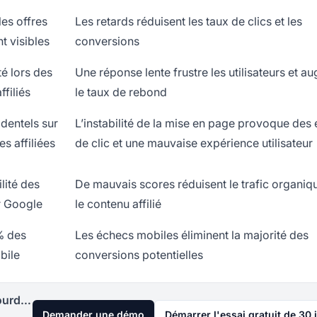
es offres
Les retards réduisent les taux de clics et les
t visibles
conversions
té lors des
Une réponse lente frustre les utilisateurs et 
ffiliés
le taux de rebond
identels sur
L’instabilité de la mise en page provoque des 
s affiliées
de clic et une mauvaise expérience utilisateur
lité des
De mauvais scores réduisent le trafic organiq
ur Google
le contenu affilié
% des
Les échecs mobiles éliminent la majorité des
bile
conversions potentielles
Lancez votre programme d'affiliation aujourd'hui
Demander une démo
Démarrer l'essai gratuit de 30 