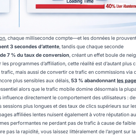
ion
, chaque milliseconde compte—et les données le prouven
ment 3 secondes d’attente
, tandis que chaque seconde
 de 7 % du taux de conversion
, créant un effet boule de nei
les programmes d’affiliation, cette réalité est d’autant plus c
rafic, mais aussi de convertir ce trafic en commissions via d
encore plus sensibles aux délais,
53 % abandonnant
les pag
 essentiel alors que le trafic mobile domine désormais la plup
s influence directement le comportement des utilisateurs : d
sessions plus longues et des taux de clics supérieurs sur les
pages affiliées lentes nuisent également à votre réputation a
ormes performantes ne perdant pas de trafic à cause de faibl
ure pas la rapidité, vous laissez littéralement de l’argent sur la