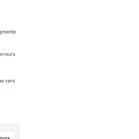
augmente
erreurs
ue vers
jours