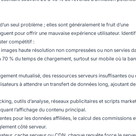
d’un seul problème ; elles sont généralement le fruit d’une
uent pour offrir une mauvaise expérience utilisateur. Identifi
ter compétitif :
 images haute résolution non compressées ou non servies d
 70 % du temps de chargement, surtout sur mobile où la ba
rgement mutualisé, des ressources serveurs insuffisantes ou
isateurs à attendre un transfert de données long, ajoutant de
cking, outils d’analyse, réseaux publicitaires et scripts marke
oquant l’affichage du contenu principal.
entes pour les données affiliées, le calcul des commissions et
glement côté serveur.
ateur, cache serveur ou CDN, chaque requête force le serve