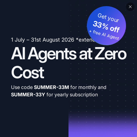
Get your
33% off
+ free AI Agent
1 July – 31st August 2026 *extended
AI Agents at Zero
Cost
Use code
SUMMER-33M
for monthly and
SUMMER-33Y
for yearly subscription