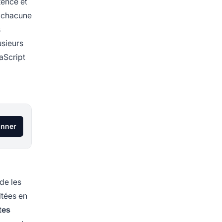
tence et
 chacune
s
sieurs
aScript
onner
 de les
tées en
tes