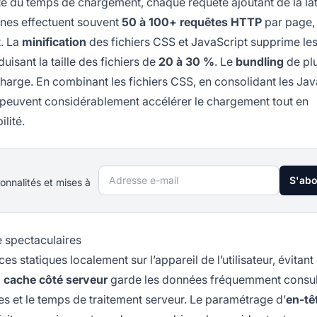
e du temps de chargement, chaque requête ajoutant de la la
nes effectuent souvent
50 à 100+ requêtes HTTP
par page,
. La
minification
des fichiers CSS et JavaScript supprime le
duisant la taille des fichiers de
20 à 30 %
. Le
bundling
de plu
charge. En combinant les fichiers CSS, en consolidant les Jav
s peuvent considérablement accélérer le chargement tout en
lité.
Adresse e-mail
S'ab
onnalités et mises à
e spectaculaires
s statiques localement sur l’appareil de l’utilisateur, évitant
 cache côté serveur
garde les données fréquemment consul
s et le temps de traitement serveur. Le paramétrage d’
en-tê