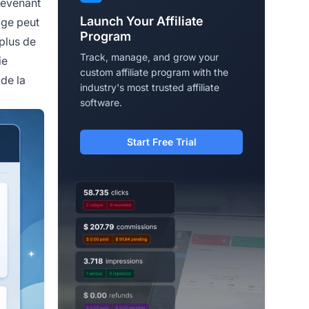
 devenant
Launch Your Affiliate
age peut
Program
 plus de
Track, manage, and grow your
ie
custom affiliate program with the
 de la
industry's most trusted affiliate
software.
Start Free Trial