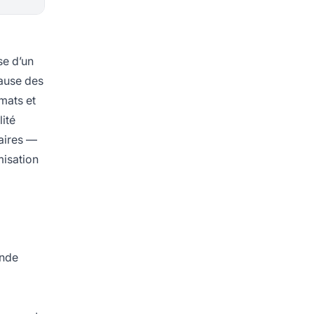
se d’un
cause des
mats et
lité
aires —
misation
ande