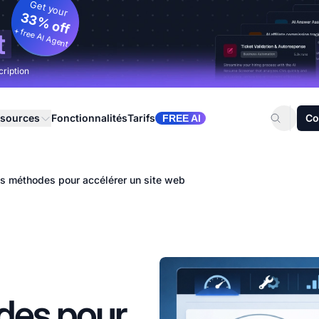
Get your
33% off
+ free AI Agent
t
cription
sources
Fonctionnalités
Tarifs
Co
FREE AI
es méthodes pour accélérer un site web
des pour