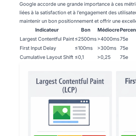
Google accorde une grande importance à ces métriq
liées à la satisfaction et à l’engagement des utilis
maintenir un bon positionnement et offrir une excelle
Indicateur
Bon
Médiocre
Percen
Largest Contentful Paint
≤2500ms
>4000ms
75e
First Input Delay
≤100ms
>300ms
75e
Cumulative Layout Shift
≤0,1
>0,25
75e