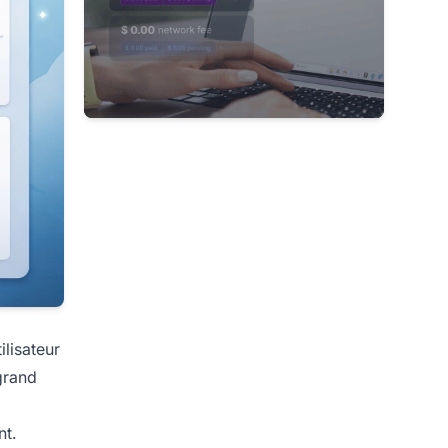
ilisateur
grand
nt.