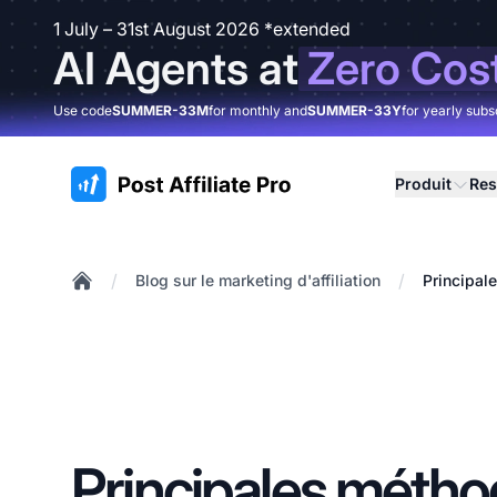
1 July – 31st August 2026 *extended
AI Agents at
Zero Cos
Use code
SUMMER-33M
for monthly and
SUMMER-33Y
for yearly subs
:site.title
Produit
Res
/
/
Blog sur le marketing d'affiliation
Principal
Home
Principales métho