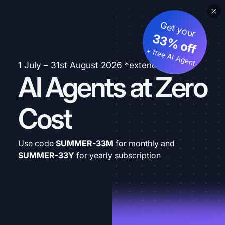
Get your
33% off
+ free AI Agent
1 July – 31st August 2026 *extended
AI Agents at Zero
Cost
Use code
SUMMER-33M
for monthly and
SUMMER-33Y
for yearly subscription