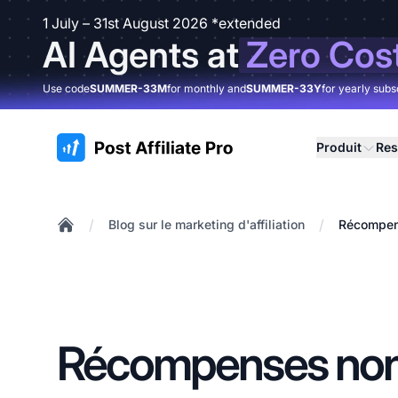
1 July – 31st August 2026 *extended
AI Agents at
Zero Cos
Use code
SUMMER-33M
for monthly and
SUMMER-33Y
for yearly subs
:site.title
Produit
Res
/
/
Blog sur le marketing d'affiliation
Récompens
Home
Récompenses no