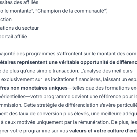
sites des affiliés
“Étoile montante”, “Champion de la communauté”)
ction
ations du secteur
rtail affilié
majorité
des programmes
s’affrontent sur le montant des co
aires représentent une véritable opportunité de différenc
e de plus qu’une simple transaction. L’analyse des meilleurs
clusivement sur les incitations financières, laissant un es
ffres non monétaires uniques
—telles que des formations ex
rientielles—votre programme devient une référence pour l
ommission. Cette stratégie de différenciation s’avère particul
hent des taux de conversion plus élevés, une meilleure adéqu
à ceux motivés uniquement par la rémunération. De plus, les
igner votre programme sur vos
valeurs et votre culture d’en