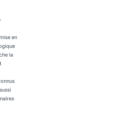
e
 mise en
logique
che la
t
econnus
aussi
enaires