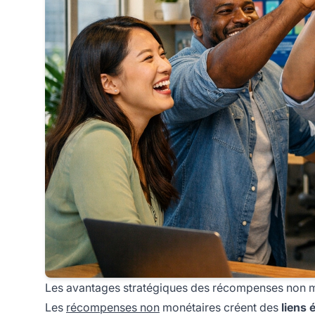
Les avantages stratégiques des récompenses non 
Les
récompenses non
monétaires créent des
liens 