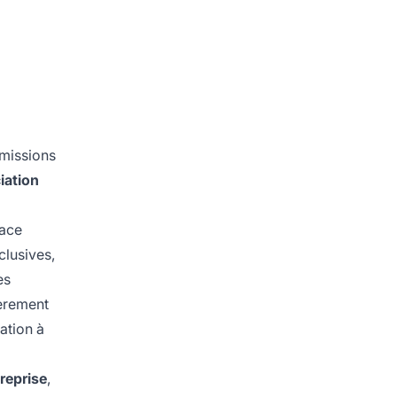
mmissions
iation
pace
clusives,
es
ièrement
ation à
treprise
,