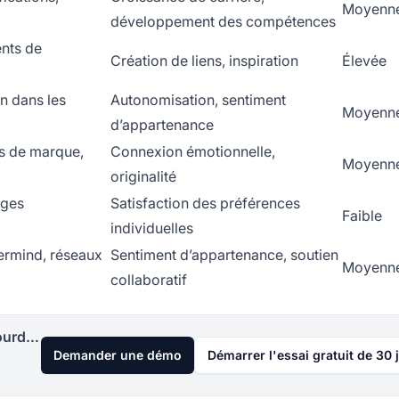
Moyenn
développement des compétences
ents de
Création de liens, inspiration
Élevée
n dans les
Autonomisation, sentiment
Moyenn
d’appartenance
s de marque,
Connexion émotionnelle,
Moyenn
originalité
ages
Satisfaction des préférences
Faible
individuelles
ermind, réseaux
Sentiment d’appartenance, soutien
Moyenn
collaboratif
Lancez votre programme d'affiliation aujourd'hui
Demander une démo
Démarrer l'essai gratuit de 30 