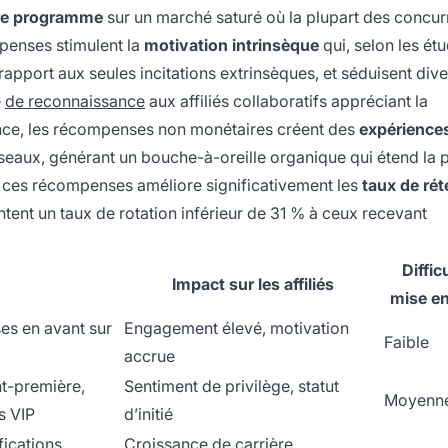
tre programme
sur un marché saturé où la plupart des concur
penses stimulent la
motivation intrinsèque
qui, selon les ét
pport aux seules incitations extrinsèques, et séduisent dive
e
de reconnaissance
aux affiliés collaboratifs appréciant la
ce, les récompenses non monétaires créent des
expérience
réseaux, générant un bouche-à-oreille organique qui étend la 
 ces récompenses améliore significativement les
taux de rét
tent un taux de rotation inférieur de 31 % à ceux recevant
Diffic
Impact sur les affiliés
mise e
es en avant sur
Engagement élevé, motivation
Faible
accrue
t-première,
Sentiment de privilège, statut
Moyenn
s VIP
d’initié
ications,
Croissance de carrière,