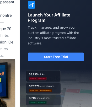
dépassant
Launch Your Affiliate
émontre
Program
e—
Track, manage, and grow your
 que 79
custom affiliate program with the
iliés
industry's most trusted affiliate
sion. Ce
software.
t les
ts.
Start Free Trial