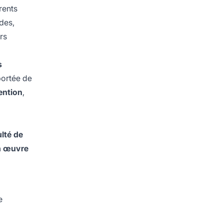
rents
udes,
rs
s
portée de
ention
,
ulté de
n œuvre
e