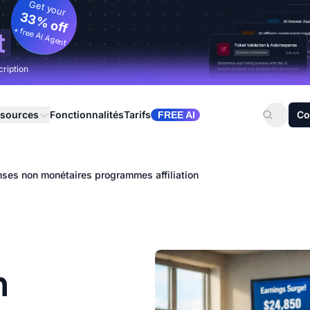
Get your
33% off
+ free AI Agent
t
cription
sources
Fonctionnalités
Tarifs
Co
FREE AI
es non monétaires programmes affiliation
n