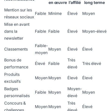
en œuvre
l’affilié
long terme
Mention sur les
Faible
Minime
Élevé
Moyen
réseaux sociaux
Mise en avant
dans la
Faible
Faible
Élevé
Moyen-élevé
newsletter
Faible-
Classements
Moyen
Élevé
Élevé
moyen
Bonus de
Très
Élevé
Faible
Très élevé
performance
élevé
Produits
Moyen
Moyen
Élevé
Élevé
exclusifs
Badges
Moyen-
Faible
Moyen
Moyen
personnalisés
élevé
Concours &
Très
Moyen
Moyen
Élevé
challenges
élevé