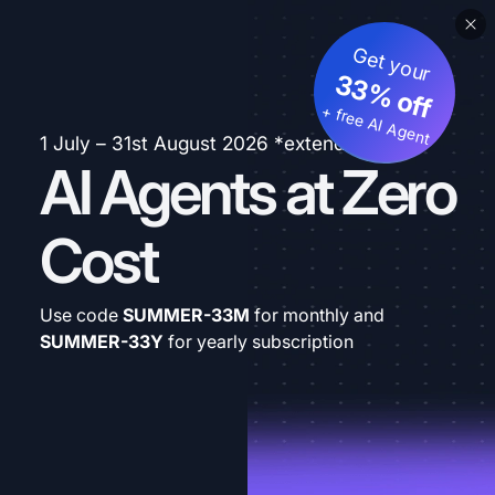
Get your
33% off
+ free AI Agent
1 July – 31st August 2026 *extended
AI Agents at Zero
Cost
Use code
SUMMER-33M
for monthly and
SUMMER-33Y
for yearly subscription