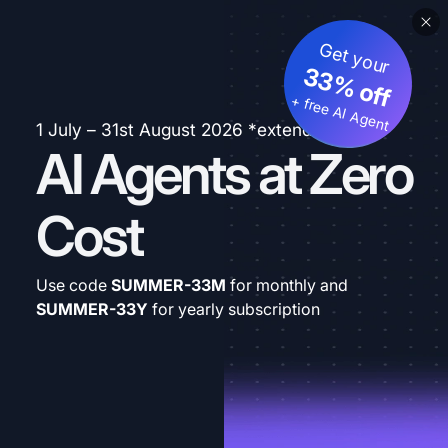
Get your
33% off
+ free AI Agent
1 July – 31st August 2026 *extended
AI Agents at Zero
Cost
Use code
SUMMER-33M
for monthly and
SUMMER-33Y
for yearly subscription