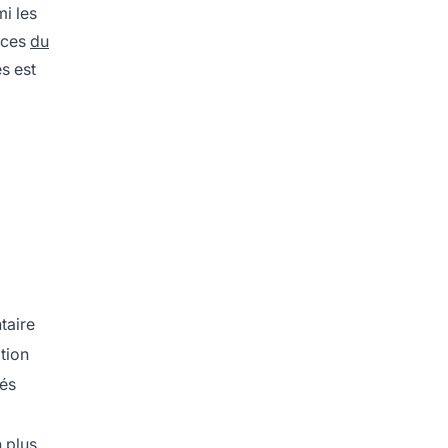
mi les
nces
du
s est
taire
tion
iés
 plus