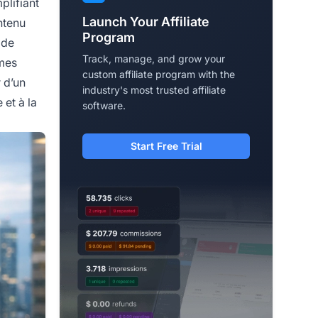
plifiant
Launch Your Affiliate
ntenu
Program
 de
Track, manage, and grow your
mmes
custom affiliate program with the
 d’un
industry's most trusted affiliate
 et à la
software.
Start Free Trial