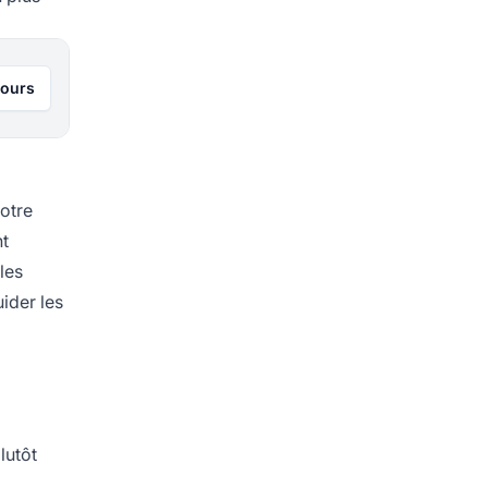
jours
votre
nt
les
ider les
lutôt