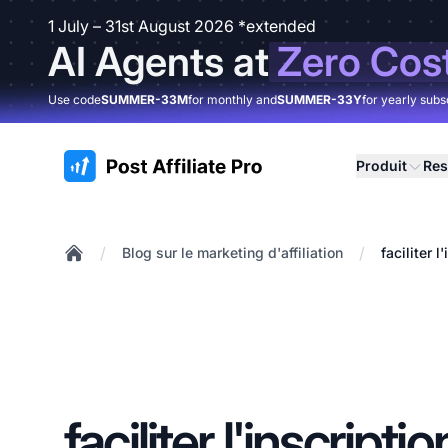
1 July – 31st August 2026 *extended
AI Agents at
Zero Cos
Use code
SUMMER-33M
for monthly and
SUMMER-33Y
for yearly subs
:site.title
Produit
Res
/
/
Blog sur le marketing d'affiliation
faciliter 
Home
faciliter l'inscripti