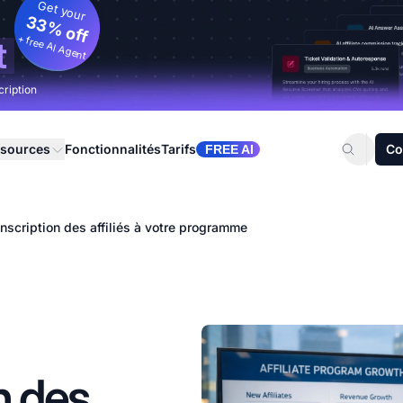
Get your
33% off
+ free AI Agent
t
cription
sources
Fonctionnalités
Tarifs
Co
FREE AI
l'inscription des affiliés à votre programme
on des