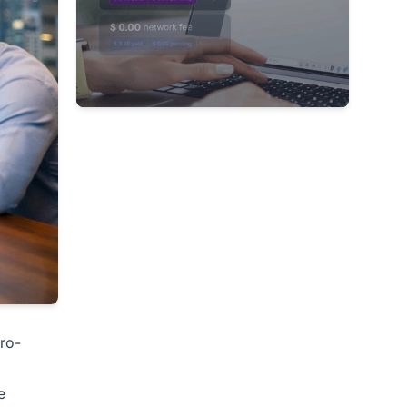
cro-
e