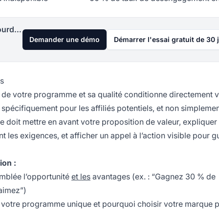
Lancez votre programme d'affiliation aujourd'hui
Demander une démo
Démarrer l'essai gratuit de 30 
és
e de votre programme et sa qualité conditionne directement 
spécifiquement pour les affiliés potentiels, et non simpleme
 doit mettre en avant votre proposition de valeur, expliquer 
es exigences, et afficher un appel à l’action visible pour gu
ion :
blée l’opportunité
et les
avantages (ex. : “Gagnez 30 % de
aimez”)
d votre programme unique et pourquoi choisir votre marque p