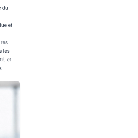
é du
due et
ires
s les
é, et
s
.