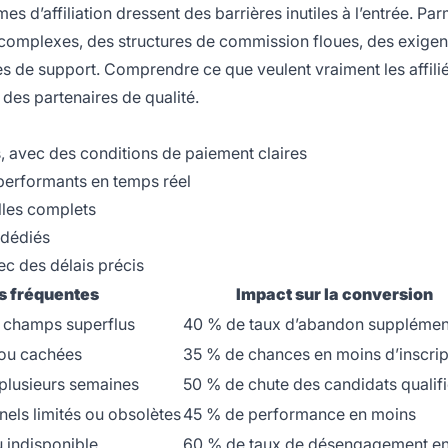
d’affiliation dressent des barrières inutiles à l’entrée. Par
 complexes, des structures de commission floues, des exige
 de support. Comprendre ce que veulent vraiment les affilié
des partenaires de qualité.
, avec des conditions de paiement claires
 performants en temps réel
lles complets
 dédiés
ec des délais précis
s fréquentes
Impact sur la conversion
t champs superflus
40 % de taux d’abandon supplémen
 ou cachées
35 % de chances en moins d’inscrip
plusieurs semaines
50 % de chute des candidats qualif
els limités ou obsolètes
45 % de performance en moins
u indisponible
60 % de taux de désengagement en