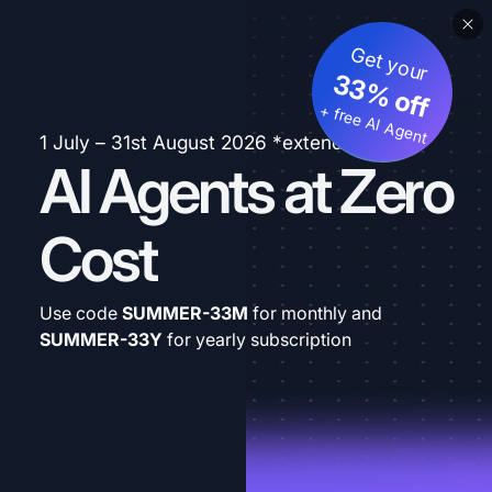
Get your
33% off
+ free AI Agent
1 July – 31st August 2026 *extended
AI Agents at Zero
Cost
Use code
SUMMER-33M
for monthly and
SUMMER-33Y
for yearly subscription