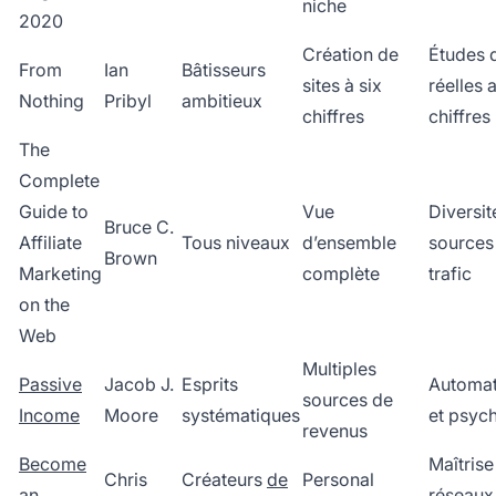
niche
2020
Création de
Études 
From
Ian
Bâtisseurs
sites à six
réelles 
Nothing
Pribyl
ambitieux
chiffres
chiffres
The
Complete
Guide to
Vue
Diversit
Bruce C.
Affiliate
Tous niveaux
d’ensemble
sources
Brown
Marketing
complète
trafic
on the
Web
Multiples
Passive
Jacob J.
Esprits
Automat
sources de
Income
Moore
systématiques
et psyc
revenus
Become
Maîtrise
Chris
Créateurs
de
Personal
an
réseaux