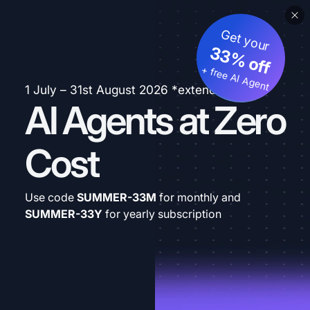
Get your
33% off
+ free AI Agent
1 July – 31st August 2026 *extended
AI Agents at Zero
Cost
Use code
SUMMER-33M
for monthly and
SUMMER-33Y
for yearly subscription