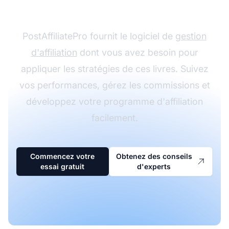
avez appris ?
PostAffiliatePro fournit le logiciel de
gestion
d'affiliation
dont vous avez besoin pour
appliquer les stratégies de ces livres. Suivez
vos performances, gérez les commissions et
développez votre programme d'affiliation
facilement.
Commencez votre
Obtenez des conseils
essai gratuit
d'experts