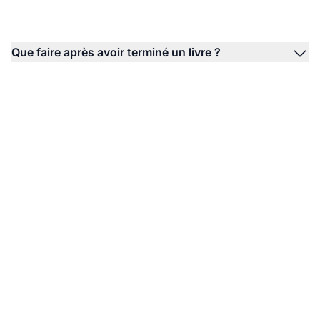
Que faire après avoir terminé un livre ?
Prêt à mettre en
pratique ce que vous