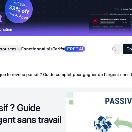
Get your
33% off
+ free AI Agent
t
cription
sources
Fonctionnalités
Tarifs
Co
FREE AI
ue le revenu passif ? Guide complet pour gagner de l'argent sans tr
sif ? Guide
ent sans travail