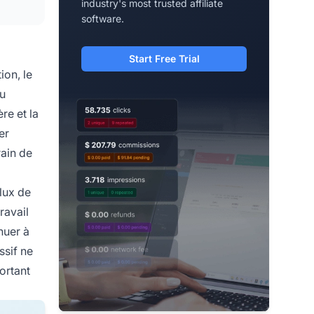
industry's most trusted affiliate
software.
Start Free Trial
ion, le
nu
re et la
er
rain de
flux de
ravail
nuer à
ssif ne
ortant