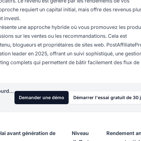
locatifs. Le revenu est généré par les rendements de vos
pproche requiert un capital initial, mais offre des revenus plu
t investi.
résente une approche hybride où vous promouvez les produ
ssions sur les ventes ou les recommandations. Cela est
tenu, blogueurs et propriétaires de sites web. PostAffiliatePr
ation leader en 2025, offrant un suivi sophistiqué, une gestio
ting complets qui permettent de bâtir facilement des flux de
Lancez votre programme d'affiliation aujourd'hui
Demander une démo
Démarrer l'essai gratuit de 30 
lai avant génération de
Niveau
Rendement an