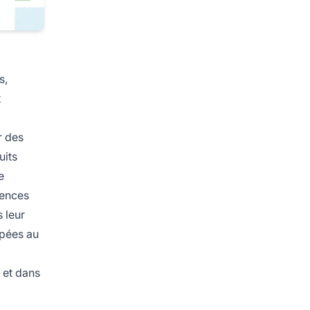
s,
x
r des
uits
e
cences
 leur
ppées au
s et dans