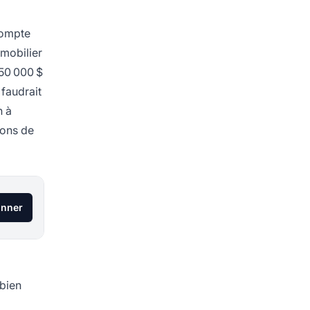
compte
mmobilier
350 000 $
 faudrait
n à
ions de
onner
 bien