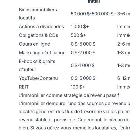
initial
Biens immobiliers
50 000 $-500 000 $+
3-6 m
locatifs
Actions à dividendes
1 000 $+
Imméd
Obligations & CDs
500 $+
Imméd
Cours en ligne
0 $-5 000 $
2-6 m
Marketing d’affiliation
0 $-2 000 $
1-3 m
E-books & droits
0 $-1 000 $
1-3 m
d’auteur
YouTube/Contenu
0 $-5 000 $
6-12 
REIT
100 $+
Imméd
L’immobilier comme stratégie de revenu passif
L’immobilier demeure l’une des sources de revenu pa
locatifs génèrent des flux de trésorerie via les pai
revenu stable et prévisible. Cependant, le niveau d
bien. Si vous gérez vous-même les locataires, l’entre