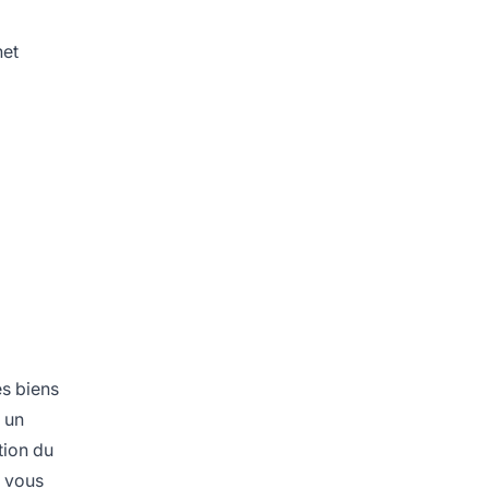
net
es biens
i un
tion du
i vous