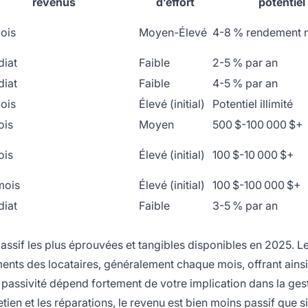
revenus
d’effort
potentiel
ois
Moyen-Élevé
4-8 % rendement 
iat
Faible
2-5 % par an
iat
Faible
4-5 % par an
ois
Élevé (initial)
Potentiel illimité
ois
Moyen
500 $-100 000 $+
ois
Élevé (initial)
100 $-10 000 $+
mois
Élevé (initial)
100 $-100 000 $+
iat
Faible
3-5 % par an
ssif les plus éprouvées et tangibles disponibles en 2025. L
ements des locataires, généralement chaque mois, offrant ains
e passivité dépend fortement de votre implication dans la ges
tien et les réparations, le revenu est bien moins passif que s