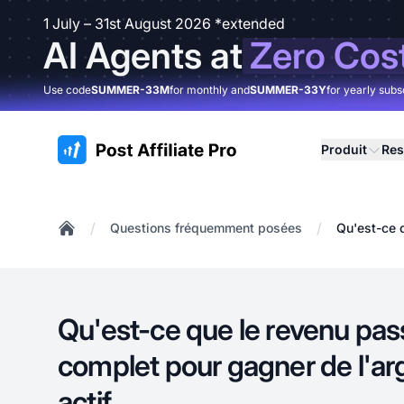
1 July – 31st August 2026 *extended
AI Agents at
Zero Cos
Use code
SUMMER-33M
for monthly and
SUMMER-33Y
for yearly subs
:site.title
Produit
Res
/
/
Questions fréquemment posées
Qu'est-ce q
Home
Qu'est-ce que le revenu pas
complet pour gagner de l'arg
actif