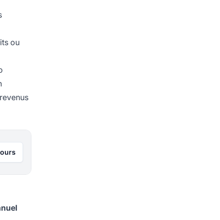
s
its ou
o
n
 revenus
jours
nuel