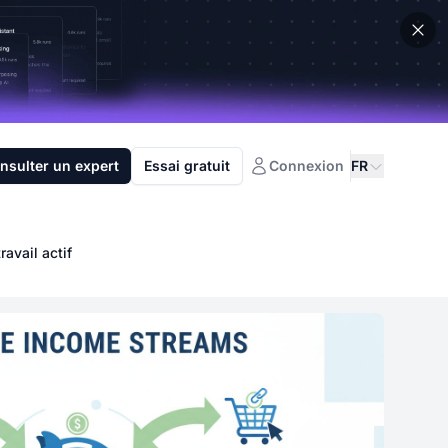
nsulter un expert
Essai gratuit
Connexion
FR
avail actif