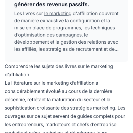
générer des revenus passifs.
Les livres sur
le marketing
d'affiliation couvrent
de manière exhaustive la configuration et la
mise en place de programmes, les techniques
d’optimisation des campagnes, le
développement et la gestion des relations avec
les affiliés, les stratégies de recrutement et de
fidélisation, les fondamentaux du SEO, les
tactiques de marketing sur les réseaux sociaux,
Comprendre les sujets des livres sur le marketing
ainsi que les méthodes de génération de
d’affiliation
revenus passifs. Ces sujets offrent une base
La littérature sur le
marketing d’affiliation
a
complète pour construire et développer des
considérablement évolué au cours de la dernière
programmes d'affiliation performants.
décennie, reflétant la maturation du secteur et la
sophistication croissante des stratégies marketing. Les
ouvrages sur ce sujet servent de guides complets pour
les entrepreneurs, marketeurs et chefs d’entreprise
souhaitant créer, optimiser et développer leurs