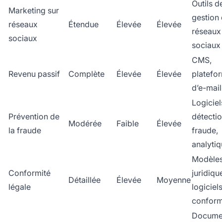
Outils d
Marketing sur
gestion
réseaux
Étendue
Élevée
Élevée
réseaux
sociaux
sociaux
CMS,
Revenu passif
Complète
Élevée
Élevée
platefo
d’e-mail
Logiciel
Prévention de
détecti
Modérée
Faible
Élevée
la fraude
fraude,
analyti
Modèle
Conformité
juridiqu
Détaillée
Élevée
Moyenne
légale
logiciel
conform
Docume