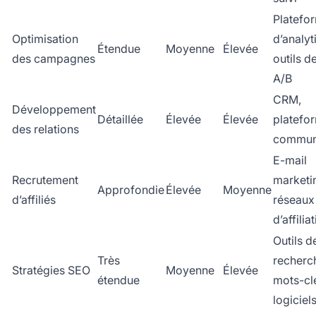
Platefo
Optimisation
d’analyt
Étendue
Moyenne
Élevée
des campagnes
outils de
A/B
CRM,
Développement
Détaillée
Élevée
Élevée
platefo
des relations
commun
E-mail
Recrutement
marketi
Approfondie
Élevée
Moyenne
d’affiliés
réseaux
d’affilia
Outils d
Très
recherc
Stratégies SEO
Moyenne
Élevée
étendue
mots-cl
logiciel