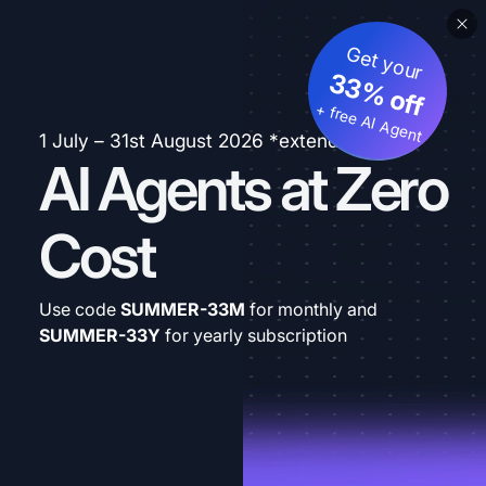
Get your
33% off
+ free AI Agent
1 July – 31st August 2026 *extended
AI Agents at Zero
Cost
Use code
SUMMER-33M
for monthly and
SUMMER-33Y
for yearly subscription