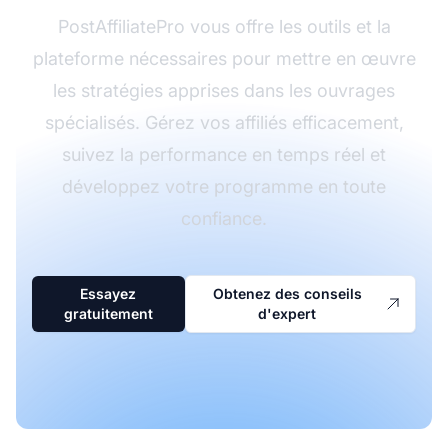
PostAffiliatePro vous offre les outils et la
plateforme nécessaires pour mettre en œuvre
les stratégies apprises dans les ouvrages
spécialisés. Gérez vos affiliés efficacement,
suivez la performance en temps réel et
développez votre programme en toute
confiance.
Essayez
Obtenez des conseils
gratuitement
d'expert