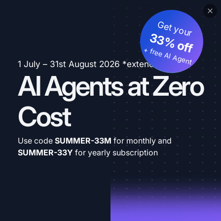
Get your
33% off
+ free AI Agent
1 July – 31st August 2026 *extended
AI Agents at Zero
Cost
Use code
SUMMER-33M
for monthly and
SUMMER-33Y
for yearly subscription