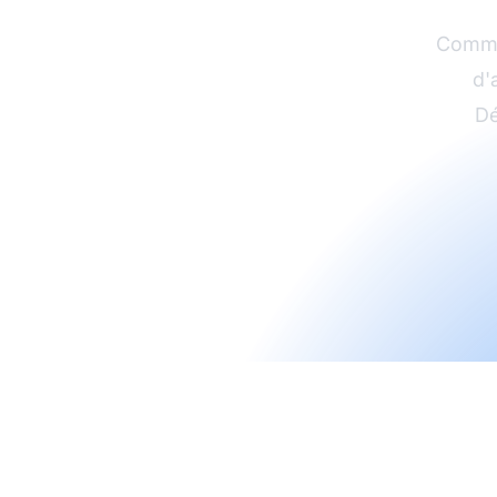
Commen
d'
Dé