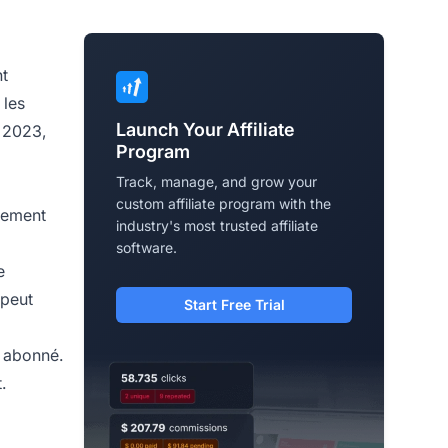
nt
 les
Launch Your Affiliate
 2023,
Program
Track, manage, and grow your
custom affiliate program with the
iement
industry's most trusted affiliate
software.
e
 peut
Start Free Trial
e abonné.
.