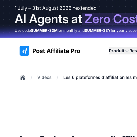
1 July – 31st August 2026 *extended
AI Agents at
Zero Cos
Use code
SUMMER-33M
for monthly and
SUMMER-33Y
for yearly subs
:site.title
Produit
Res
/
/
Vidéos
Les 6 plateformes d'affiliation les 
Home