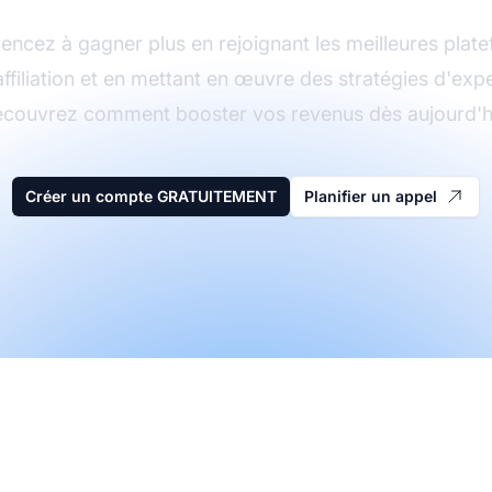
cez à gagner plus en rejoignant les meilleures plat
affiliation et en mettant en œuvre des stratégies d'expe
couvrez comment booster vos revenus dès aujourd'h
Créer un compte GRATUITEMENT
Planifier un appel