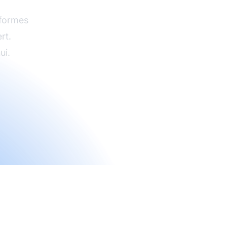
eformes
rt.
ui.