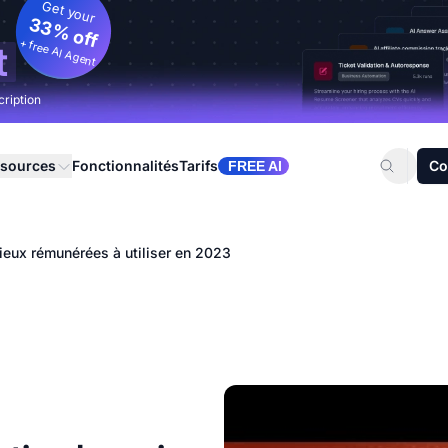
Get your
33% off
+ free AI Agent
t
cription
sources
Fonctionnalités
Tarifs
Co
FREE AI
mieux rémunérées à utiliser en 2023