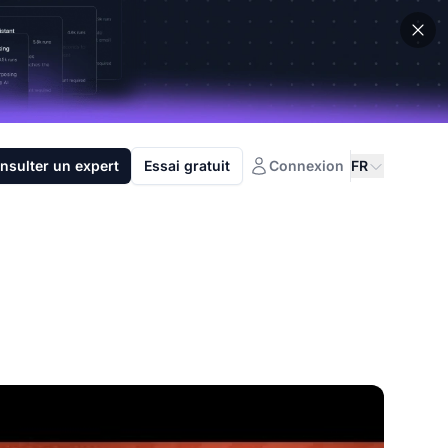
nsulter un expert
Essai gratuit
Connexion
FR