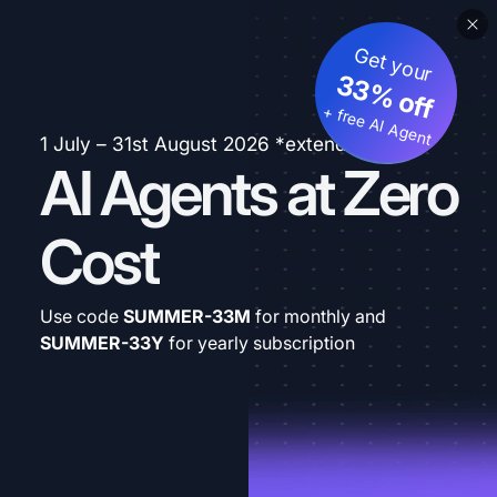
Get your
33% off
+ free AI Agent
1 July – 31st August 2026 *extended
AI Agents at Zero
Cost
Use code
SUMMER-33M
for monthly and
SUMMER-33Y
for yearly subscription